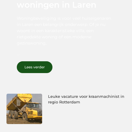
woningen in Laren
Woningbeveiliging is voor veel huiseigenaren
in Laren een belangrijk onderwerp. Of je nu
woont in een karakteristieke villa, een
rietgedekte woning of een moderne
gezinswoning,
...
Lees verder
Leuke vacature voor kraanmachinist in
regio Rotterdam