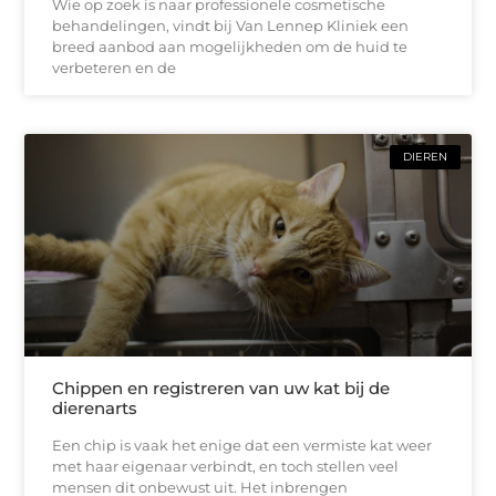
Wie op zoek is naar professionele cosmetische
behandelingen, vindt bij Van Lennep Kliniek een
breed aanbod aan mogelijkheden om de huid te
verbeteren en de
DIEREN
Chippen en registreren van uw kat bij de
dierenarts
Een chip is vaak het enige dat een vermiste kat weer
met haar eigenaar verbindt, en toch stellen veel
mensen dit onbewust uit. Het inbrengen