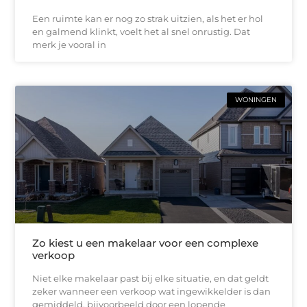
Een ruimte kan er nog zo strak uitzien, als het er hol
en galmend klinkt, voelt het al snel onrustig. Dat
merk je vooral in
WONINGEN
Zo kiest u een makelaar voor een complexe
verkoop
Niet elke makelaar past bij elke situatie, en dat geldt
zeker wanneer een verkoop wat ingewikkelder is dan
gemiddeld, bijvoorbeeld door een lopende