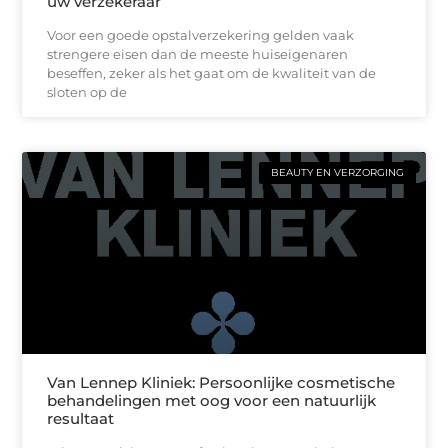
uw verzekeraar
Voor een goede opstalverzekering gelden vaak
strengere eisen dan de meeste huiseigenaren
beseffen, zeker als het gaat om de kwaliteit van de
sloten op de
BEAUTY EN VERZORGING
Van Lennep Kliniek: Persoonlijke cosmetische
behandelingen met oog voor een natuurlijk
resultaat