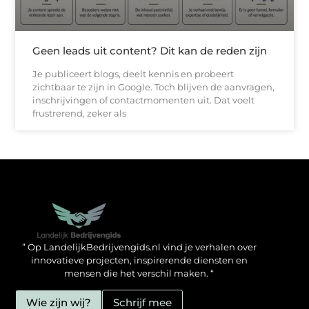
Geen leads uit content? Dit kan de reden zijn
Je publiceert blogs, deelt kennis en probeert
zichtbaar te zijn in Google. Toch blijven de aanvragen,
inschrijvingen of contactmomenten uit. Dat voelt
frustrerend, zeker als
Backlinks kopen in Nederland: zo doe jij het verstandig
Geld verdienen met je website: hoe jij het mogelijk maakt
” Op LandelijkBedrijvengids.nl vind je verhalen over
innovatieve projecten, inspirerende diensten en
mensen die het verschil maken. “
Wie zijn wij?
Schrijf mee