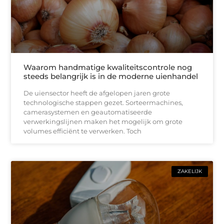
Waarom handmatige kwaliteitscontrole nog
steeds belangrijk is in de moderne uienhandel
De uiensector heeft de afgelopen jaren grote
technologische stappen gezet. Sorteermachines,
camerasystemen en geautomatiseerde
verwerkingslijnen maken het mogelijk om grote
volumes efficiënt te verwerken. Toch
ZAKELIJK