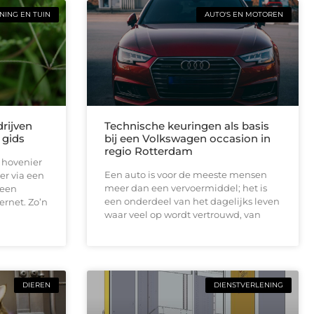
ING EN TUIN
AUTO'S EN MOTOREN
rijven
Technische keuringen als basis
 gids
bij een Volkswagen occasion in
regio Rotterdam
 hovenier
Een auto is voor de meeste mensen
er via een
meer dan een vervoermiddel; het is
 een
een onderdeel van het dagelijks leven
ernet. Zo’n
waar veel op wordt vertrouwd, van
DIEREN
DIENSTVERLENING