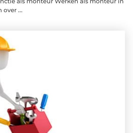
unctie als monteur Werken als monteur in
over ...