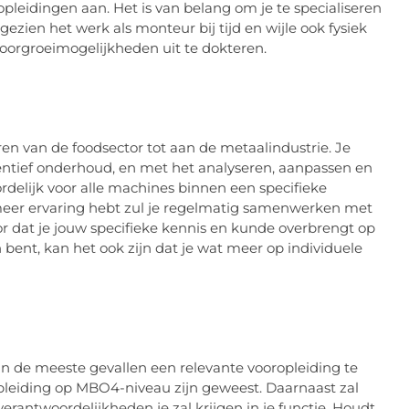
pleidingen aan. Het is van belang om je te specialiseren
gezien het werk als monteur bij tijd en wijle ook fysiek
doorgroeimogelijkheden uit te dokteren.
n van de foodsector tot aan de metaalindustrie. Je
entief onderhoud, en met het analyseren, aanpassen en
delijk voor alle machines binnen een specifieke
 meer ervaring hebt zul je regelmatig samenwerken met
oor dat je jouw specifieke kennis en kunde overbrengt op
bent, kan het ook zijn dat je wat meer op individuele
in de meeste gevallen een relevante vooropleiding te
leiding op MBO4-niveau zijn geweest. Daarnaast zal
verantwoordelijkheden je zal krijgen in je functie. Houdt