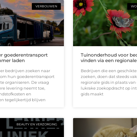
VERBOUWEN
WON
ter goederentransport
Tuinonderhoud voor bed
mmer laden
vinden via een regionale
er bedrijven zoeken naar
Bedrijven die een geschikte
om hun goederentransport
zoeken, doen dat steeds vak
r te organiseren. De vraag
regionale gids in plaats van
ere levering neemt toe,
lukrake zoekopdracht op int
andstofkosten en
gids maakt
n tegelijkertijd blijven
BEAUTY EN VERZORGING