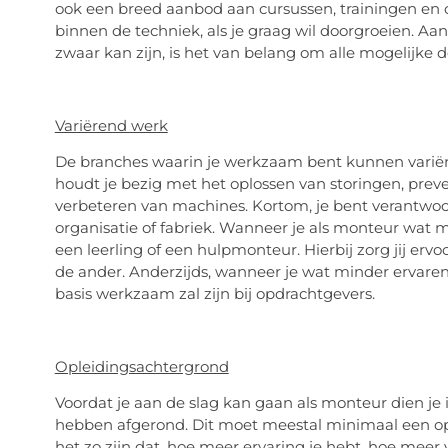
ook een breed aanbod aan cursussen, trainingen en o
binnen de techniek, als je graag wil doorgroeien. Aan
zwaar kan zijn, is het van belang om alle mogelijke 
Variërend werk
De branches waarin je werkzaam bent kunnen variëre
houdt je bezig met het oplossen van storingen, prev
verbeteren van machines. Kortom, je bent verantwoor
organisatie of fabriek. Wanneer je als monteur wat
een leerling of een hulpmonteur. Hierbij zorg jij erv
de ander. Anderzijds, wanneer je wat minder ervaren 
basis werkzaam zal zijn bij opdrachtgevers.
Opleidingsachtergrond
Voordat je aan de slag kan gaan als monteur dien je 
hebben afgerond. Dit moet meestal minimaal een op
het zo zijn dat, hoe meer ervaring je hebt, hoe meer 