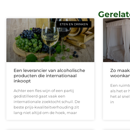
Gerelat
ETEN EN DRINKEN
Een leverancier van alcoholische
Zo maak
producten die internationaal
woonkam
inkoopt
Een ruimte
Achter een fles wijn of een partij
als het er
gedistilleerd gaat vaak een
het al sne
internationale zoektocht schuil. De
in
beste prijs-kwaliteitverhouding zit
lang niet altijd om de hoek, maar