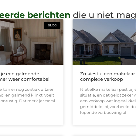
eerde berichten
die u niet ma
BLOG
 je een galmende
Zo kiest u een makelaar
er weer comfortabel
complexe verkoop
 kan er nog zo strak uitzien,
Niet elke makelaar past bij 
 hol en galmend klinkt, voelt
situatie, en dat geldt zeker
l onrustig. Dat merk je vooral
een verkoop wat ingewikkel
gemiddeld, bijvoorbeeld do
lopende verbouwing of