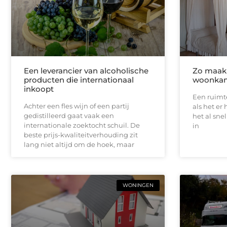
Een leverancier van alcoholische
Zo maak
producten die internationaal
woonkam
inkoopt
Een ruimte
Achter een fles wijn of een partij
als het er
gedistilleerd gaat vaak een
het al sne
internationale zoektocht schuil. De
in
beste prijs-kwaliteitverhouding zit
lang niet altijd om de hoek, maar
WONINGEN