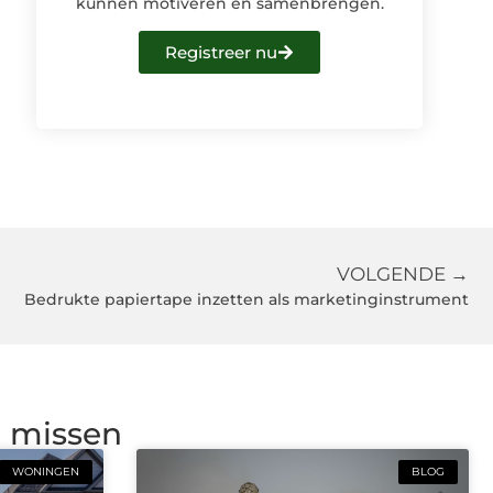
kunnen motiveren en samenbrengen.
Registreer nu
VOLGENDE →
Bedrukte papiertape inzetten als marketinginstrument
g missen
WONINGEN
BLOG