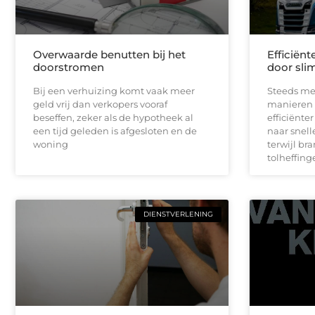
Overwaarde benutten bij het
Efficiën
doorstromen
door sli
Bij een verhuizing komt vaak meer
Steeds me
geld vrij dan verkopers vooraf
manieren 
beseffen, zeker als de hypotheek al
efficiënte
een tijd geleden is afgesloten en de
naar snell
woning
terwijl br
tolheffinge
DIENSTVERLENING