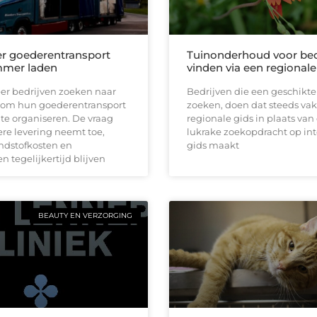
ter goederentransport
Tuinonderhoud voor bed
mmer laden
vinden via een regionale
er bedrijven zoeken naar
Bedrijven die een geschikte
om hun goederentransport
zoeken, doen dat steeds vak
r te organiseren. De vraag
regionale gids in plaats van
ere levering neemt toe,
lukrake zoekopdracht op int
andstofkosten en
gids maakt
n tegelijkertijd blijven
BEAUTY EN VERZORGING