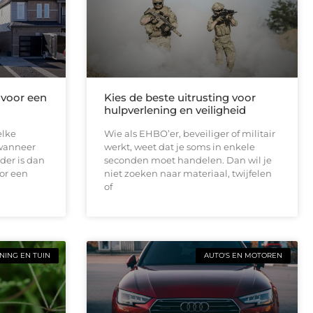
 voor een
Kies de beste uitrusting voor
hulpverlening en veiligheid
elke
Wie als EHBO’er, beveiliger of militair
 wanneer
werkt, weet dat je soms in enkele
der is dan
seconden moet handelen. Dan wil je
or een
niet zoeken naar materiaal, twijfelen
of
ING EN TUIN
AUTO'S EN MOTOREN