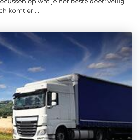
ocussen op wat je het beste doet: veilig
h komt er ...