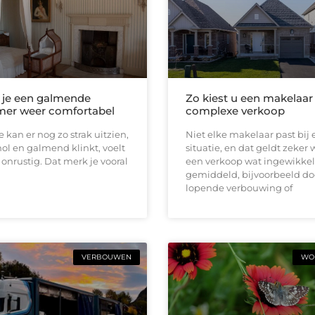
 je een galmende
Zo kiest u een makelaar
er weer comfortabel
complexe verkoop
 kan er nog zo strak uitzien,
Niet elke makelaar past bij 
 hol en galmend klinkt, voelt
situatie, en dat geldt zeker
l onrustig. Dat merk je vooral
een verkoop wat ingewikkel
gemiddeld, bijvoorbeeld do
lopende verbouwing of
VERBOUWEN
WON