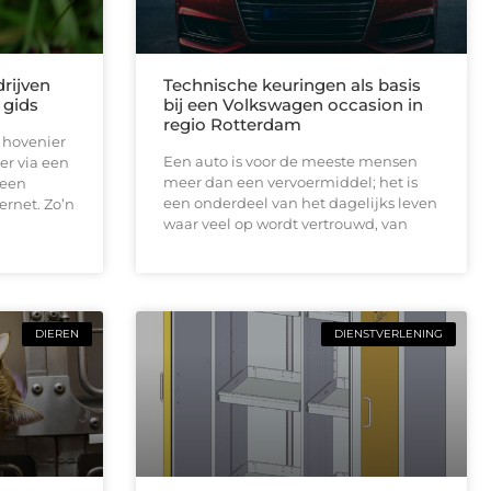
rijven
Technische keuringen als basis
 gids
bij een Volkswagen occasion in
regio Rotterdam
 hovenier
Een auto is voor de meeste mensen
er via een
meer dan een vervoermiddel; het is
 een
een onderdeel van het dagelijks leven
ernet. Zo’n
waar veel op wordt vertrouwd, van
DIEREN
DIENSTVERLENING