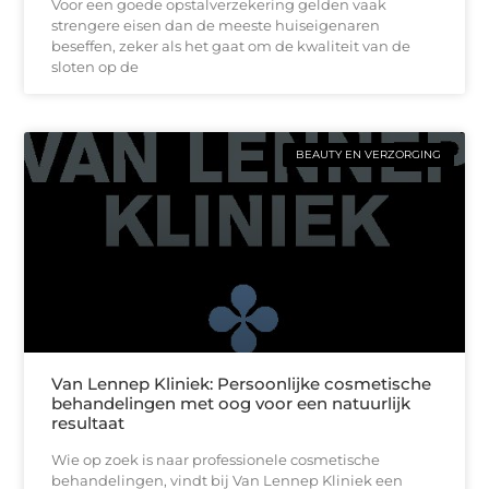
Voor een goede opstalverzekering gelden vaak
strengere eisen dan de meeste huiseigenaren
beseffen, zeker als het gaat om de kwaliteit van de
sloten op de
BEAUTY EN VERZORGING
Van Lennep Kliniek: Persoonlijke cosmetische
behandelingen met oog voor een natuurlijk
resultaat
Wie op zoek is naar professionele cosmetische
behandelingen, vindt bij Van Lennep Kliniek een