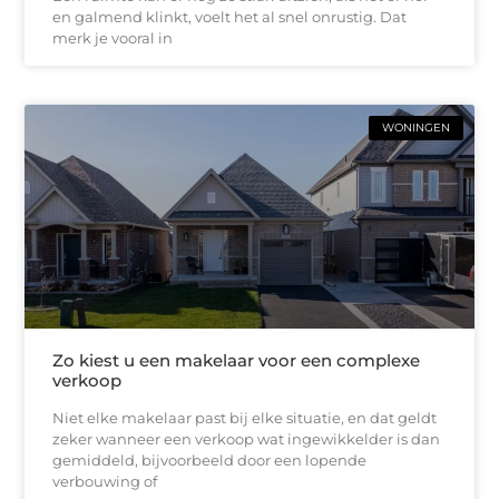
en galmend klinkt, voelt het al snel onrustig. Dat
merk je vooral in
WONINGEN
Zo kiest u een makelaar voor een complexe
verkoop
Niet elke makelaar past bij elke situatie, en dat geldt
zeker wanneer een verkoop wat ingewikkelder is dan
gemiddeld, bijvoorbeeld door een lopende
verbouwing of