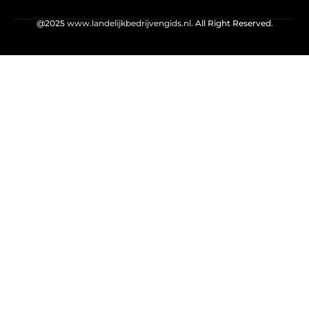
@2025
www.landelijkbedrijvengids.nl.
All Right Reserved.