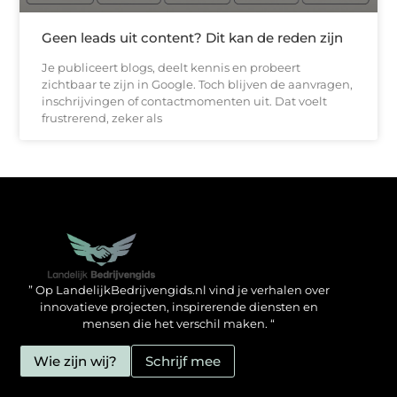
Geen leads uit content? Dit kan de reden zijn
Je publiceert blogs, deelt kennis en probeert
zichtbaar te zijn in Google. Toch blijven de aanvragen,
inschrijvingen of contactmomenten uit. Dat voelt
frustrerend, zeker als
Backlinks kopen in Nederland: zo doe jij het verstandig
Geld verdienen met je website: hoe jij het mogelijk maakt
” Op LandelijkBedrijvengids.nl vind je verhalen over
innovatieve projecten, inspirerende diensten en
mensen die het verschil maken. “
Wie zijn wij?
Schrijf mee