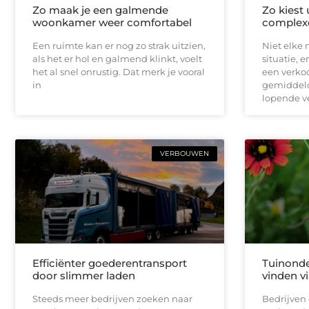
Zo maak je een galmende
Zo kiest
woonkamer weer comfortabel
complex
Een ruimte kan er nog zo strak uitzien,
Niet elke 
als het er hol en galmend klinkt, voelt
situatie, 
het al snel onrustig. Dat merk je vooral
een verko
in
gemiddeld
lopende v
VERBOUWEN
Efficiënter goederentransport
Tuinonde
door slimmer laden
vinden vi
Steeds meer bedrijven zoeken naar
Bedrijven 