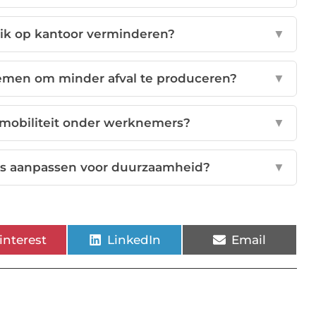
uik op kantoor verminderen?
▼
nemen om minder afval te produceren?
▼
 mobiliteit onder werknemers?
▼
ces aanpassen voor duurzaamheid?
▼
interest
LinkedIn
Email