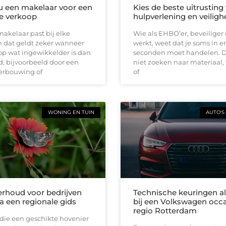
 u een makelaar voor een
Kies de beste uitrusting
e verkoop
hulpverlening en veiligh
makelaar past bij elke
Wie als EHBO’er, beveiliger o
en dat geldt zeker wanneer
werkt, weet dat je soms in e
op wat ingewikkelder is dan
seconden moet handelen. Da
, bijvoorbeeld door een
niet zoeken naar materiaal, 
erbouwing of
of
WONING EN TUIN
AUTO'S
rhoud voor bedrijven
Technische keuringen al
a een regionale gids
bij een Volkswagen occa
regio Rotterdam
die een geschikte hovenier