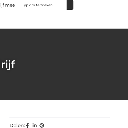
ijf mee
ijf
Delen: