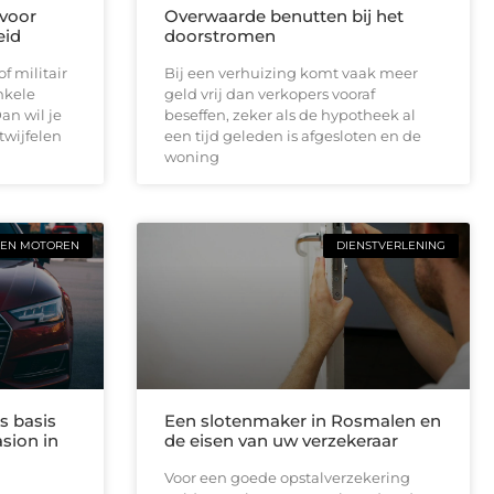
 voor
Overwaarde benutten bij het
eid
doorstromen
f militair
Bij een verhuizing komt vaak meer
nkele
geld vrij dan verkopers vooraf
n wil je
beseffen, zeker als de hypotheek al
twijfelen
een tijd geleden is afgesloten en de
woning
 EN MOTOREN
DIENSTVERLENING
s basis
Een slotenmaker in Rosmalen en
sion in
de eisen van uw verzekeraar
Voor een goede opstalverzekering