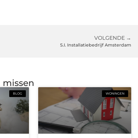
VOLGENDE →
S.I. Installatiebedrijf Amsterdam
g missen
BLOG
WONINGEN