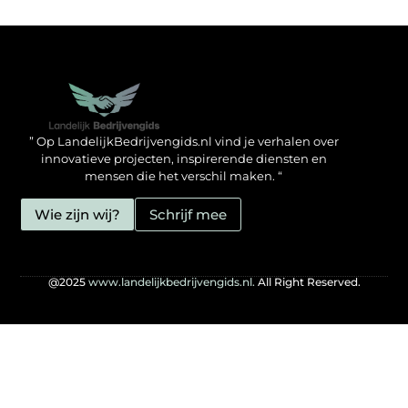
Backlinks kopen in Nederland: zo doe jij het verstandig
Geld verdienen met je website: hoe jij het mogelijk maakt
” Op LandelijkBedrijvengids.nl vind je verhalen over
innovatieve projecten, inspirerende diensten en
mensen die het verschil maken. “
Wie zijn wij?
Schrijf mee
@2025
www.landelijkbedrijvengids.nl.
All Right Reserved.