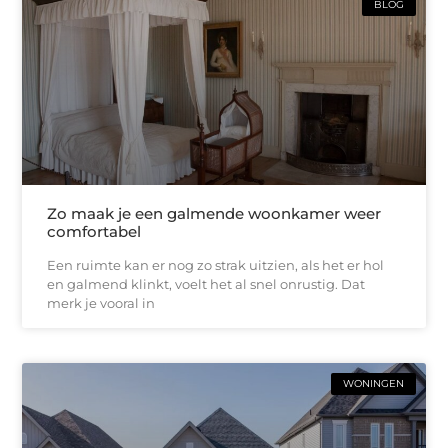
BLOG
Zo maak je een galmende woonkamer weer
comfortabel
Een ruimte kan er nog zo strak uitzien, als het er hol
en galmend klinkt, voelt het al snel onrustig. Dat
merk je vooral in
WONINGEN