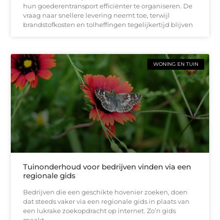
hun goederentransport efficiënter te organiseren. De
vraag naar snellere levering neemt toe, terwijl
brandstofkosten en tolheffingen tegelijkertijd blijven
WONING EN TUIN
Tuinonderhoud voor bedrijven vinden via een
regionale gids
Bedrijven die een geschikte hovenier zoeken, doen
dat steeds vaker via een regionale gids in plaats van
een lukrake zoekopdracht op internet. Zo’n gids