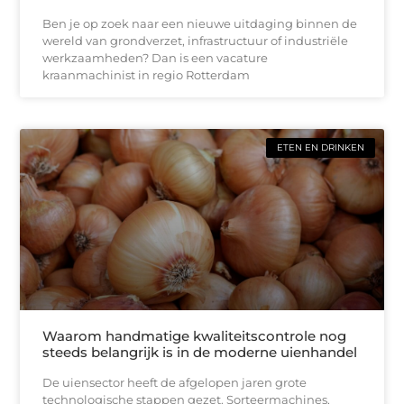
Ben je op zoek naar een nieuwe uitdaging binnen de
wereld van grondverzet, infrastructuur of industriële
werkzaamheden? Dan is een vacature
kraanmachinist in regio Rotterdam
ETEN EN DRINKEN
Waarom handmatige kwaliteitscontrole nog
steeds belangrijk is in de moderne uienhandel
De uiensector heeft de afgelopen jaren grote
technologische stappen gezet. Sorteermachines,