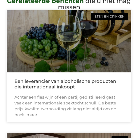
Gerelateerde berichten
die u niet mag
missen
ETEN EN DRINKEN
Een leverancier van alcoholische producten
die internationaal inkoopt
Achter een fles wijn of een partij gedistilleerd gaat
vaak een internationale zoektocht schuil. De beste
prijs-kwaliteitverhouding zit lang niet altijd om de
hoek, maar