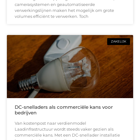
camerasystemen en geautomatiseerde
verwerkingslijnen maken het mogelijk om grote
volumes efficiënt te verwerken. Toch
ZAKELIJK
DC-snelladers als commerciële kans voor
bedrijven
Van kostenpost naar verdienmodel
Laadinfrastructuur wordt steeds vaker gezien als
commerciële kans. Met een DC-snellader installatie