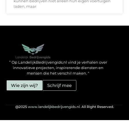
kunnen bedrijven niet alleen hun eigen voertuigen
laden, maar
Backlinks kopen in Nederland: zo doe jij het verstandig
Geld verdienen met je website: hoe jij het mogelijk maakt
” Op LandelijkBedrijvengids.nl vind je verhalen over
innovatieve projecten, inspirerende diensten en
mensen die het verschil maken. “
Wie zijn wij?
Schrijf mee
@2025
www.landelijkbedrijvengids.nl.
All Right Reserved.