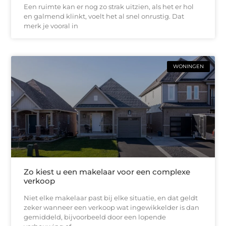
Een ruimte kan er nog zo strak uitzien, als het er hol
en galmend klinkt, voelt het al snel onrustig. Dat
merk je vooral in
WONINGEN
Zo kiest u een makelaar voor een complexe
verkoop
Niet elke makelaar past bij elke situatie, en dat geldt
zeker wanneer een verkoop wat ingewikkelder is dan
gemiddeld, bijvoorbeeld door een lopende