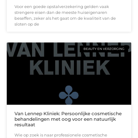
Voor een goede opstalverzekering gelden vaak
strengere eisen dan de meeste huiseigenaren
beseffen, zeker als het gaat om de kwaliteit van de
sloten op de
BEAUTY EN VERZORGING
Van Lennep Kliniek: Persoonlijke cosmetische
behandelingen met oog voor een natuurlijk
resultaat
Wie op zoek is naar professionele cosmetische