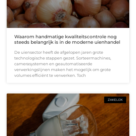
Waarom handmatige kwaliteitscontrole nog
steeds belangrijk is in de moderne uienhandel
De uiensector heeft de afgelopen jaren grote
technologische stappen gezet. Sorteermachines,
camerasystemen en geautomatiseerde
verwerkingslijnen maken het mogelijk om grote
volumes efficiënt te verwerken. Toch
ZAKELIJK