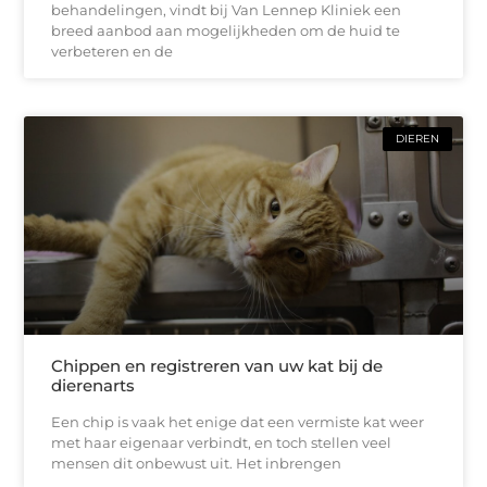
behandelingen, vindt bij Van Lennep Kliniek een
breed aanbod aan mogelijkheden om de huid te
verbeteren en de
DIEREN
Chippen en registreren van uw kat bij de
dierenarts
Een chip is vaak het enige dat een vermiste kat weer
met haar eigenaar verbindt, en toch stellen veel
mensen dit onbewust uit. Het inbrengen