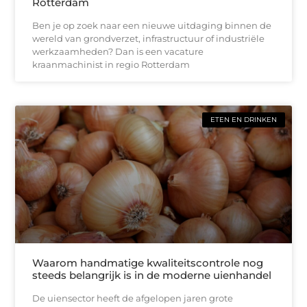
Rotterdam
Ben je op zoek naar een nieuwe uitdaging binnen de
wereld van grondverzet, infrastructuur of industriële
werkzaamheden? Dan is een vacature
kraanmachinist in regio Rotterdam
ETEN EN DRINKEN
Waarom handmatige kwaliteitscontrole nog
steeds belangrijk is in de moderne uienhandel
De uiensector heeft de afgelopen jaren grote