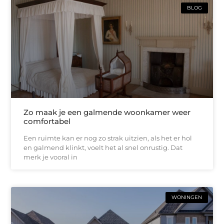
BLOG
Zo maak je een galmende woonkamer weer
comfortabel
Een ruimte kan er nog zo strak uitzien, als het er hol
en galmend klinkt, voelt het al snel onrustig. Dat
merk je vooral in
WONINGEN