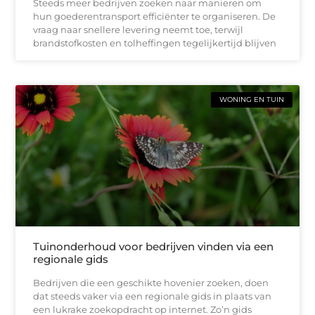
Steeds meer bedrijven zoeken naar manieren om
hun goederentransport efficiënter te organiseren. De
vraag naar snellere levering neemt toe, terwijl
brandstofkosten en tolheffingen tegelijkertijd blijven
WONING EN TUIN
Tuinonderhoud voor bedrijven vinden via een
regionale gids
Bedrijven die een geschikte hovenier zoeken, doen
dat steeds vaker via een regionale gids in plaats van
een lukrake zoekopdracht op internet. Zo’n gids