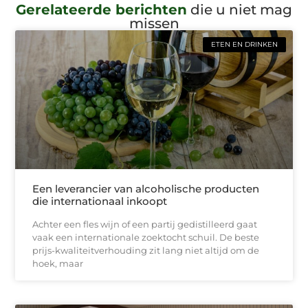
Gerelateerde berichten
die u niet mag
missen
ETEN EN DRINKEN
Een leverancier van alcoholische producten
die internationaal inkoopt
Achter een fles wijn of een partij gedistilleerd gaat
vaak een internationale zoektocht schuil. De beste
prijs-kwaliteitverhouding zit lang niet altijd om de
hoek, maar