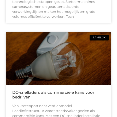
technologische stappen gezet. Sorteermachines,
camerasystemen en geautomatiseerde
verwerkingslijnen maken het mogelijk om grote
volumes efficiënt te verwerken. Toch
ZAKELIJK
DC-snelladers als commerciële kans voor
bedrijven
Van kostenpost naar verdienmodel
Laadinfrastructuur wordt steeds vaker gezien als
commerciële kans. Met een DC-snellader installatie