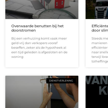
Overwaarde benutten bij het
Efficiën
doorstromen
door sli
Bij een verhuizing komt vaak meer
Steeds me
geld vrij dan verkopers vooraf
manieren 
beseffen, zeker als de hypotheek al
efficiënte
een tijd geleden is afgesloten en de
naar snell
woning
terwijl br
tolheffinge
DIENSTVERLENING