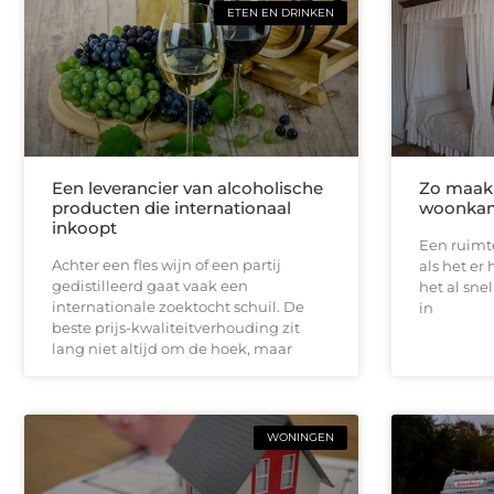
ETEN EN DRINKEN
Een leverancier van alcoholische
Zo maak
producten die internationaal
woonkam
inkoopt
Een ruimte
Achter een fles wijn of een partij
als het er
gedistilleerd gaat vaak een
het al sne
internationale zoektocht schuil. De
in
beste prijs-kwaliteitverhouding zit
lang niet altijd om de hoek, maar
WONINGEN