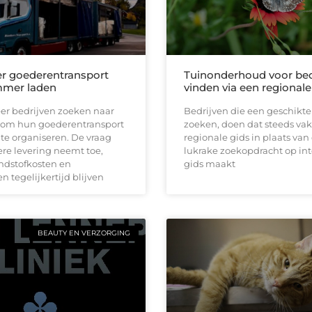
ter goederentransport
Tuinonderhoud voor bed
mmer laden
vinden via een regionale
er bedrijven zoeken naar
Bedrijven die een geschikte
om hun goederentransport
zoeken, doen dat steeds vak
r te organiseren. De vraag
regionale gids in plaats van
ere levering neemt toe,
lukrake zoekopdracht op int
andstofkosten en
gids maakt
n tegelijkertijd blijven
BEAUTY EN VERZORGING