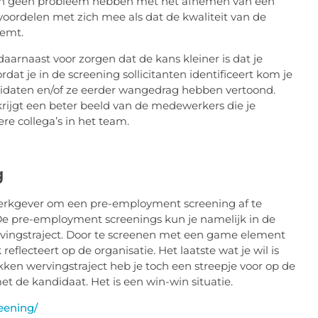
len geen probleem hebben met het afnemen van een
oordelen met zich mee als dat de kwaliteit van de
eemt.
arnaast voor zorgen dat de kans kleiner is dat je
 je in de screening sollicitanten identificeert kom je
idaten en/of ze eerder wangedrag hebben vertoond.
rijgt een beter beeld van de medewerkers die je
re collega’s in het team.
g
werkgever om een pre-employment screening af te
De pre-employment screenings kun je namelijk in de
vingstraject. Door te screenen met een game element
reflecteert op de organisatie. Het laatste wat je wil is
ken wervingstraject heb je toch een streepje voor op de
et de kandidaat. Het is een win-win situatie.
eening/