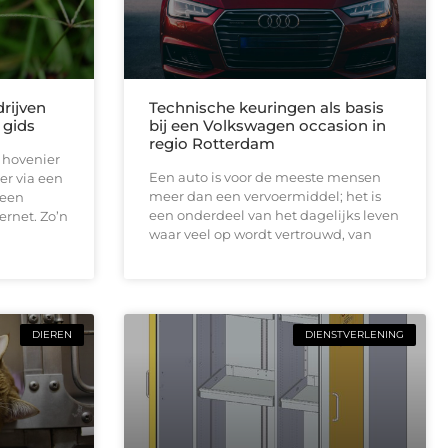
rijven
Technische keuringen als basis
 gids
bij een Volkswagen occasion in
regio Rotterdam
 hovenier
Een auto is voor de meeste mensen
er via een
meer dan een vervoermiddel; het is
 een
een onderdeel van het dagelijks leven
ernet. Zo’n
waar veel op wordt vertrouwd, van
DIEREN
DIENSTVERLENING