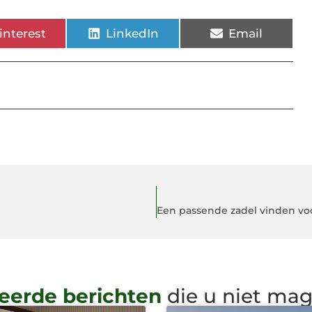
interest
LinkedIn
Email
eerde berichten
die u niet ma