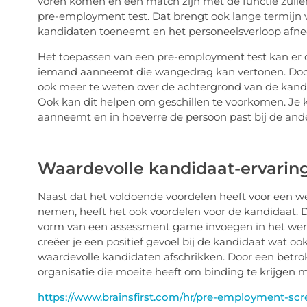
voren komen en een match zijn met de functie zul
pre-employment test. Dat brengt ook lange termijn v
kandidaten toeneemt en het personeelsverloop afn
Het toepassen van een pre-employment test kan er da
iemand aanneemt die wangedrag kan vertonen. Doordat
ook meer te weten over de achtergrond van de kand
Ook kan dit helpen om geschillen te voorkomen. Je k
aanneemt en in hoeverre de persoon past bij de ande
Waardevolle kandidaat-ervarin
Naast dat het voldoende voordelen heeft voor een 
nemen, heeft het ook voordelen voor de kandidaat. 
vorm van een assessment game invoegen in het wer
creëer je een positief gevoel bij de kandidaat wat ook 
waardevolle kandidaten afschrikken. Door een betrok
organisatie die moeite heeft om binding te krijgen m
https://www.brainsfirst.com/hr/pre-employment-scr