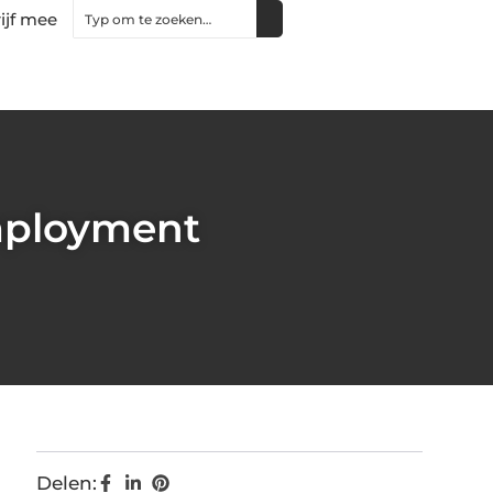
ijf mee
mployment
Delen: