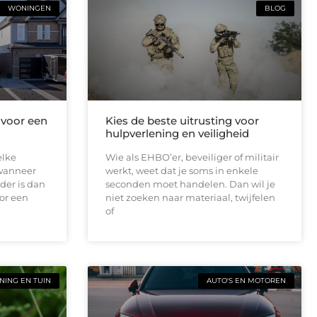
WONINGEN
BLOG
 voor een
Kies de beste uitrusting voor
hulpverlening en veiligheid
elke
Wie als EHBO’er, beveiliger of militair
 wanneer
werkt, weet dat je soms in enkele
der is dan
seconden moet handelen. Dan wil je
or een
niet zoeken naar materiaal, twijfelen
of
ING EN TUIN
AUTO'S EN MOTOREN