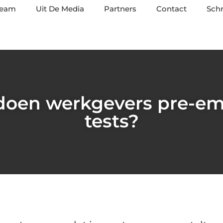
team
Uit De Media
Partners
Contact
Schr
oen werkgevers pre-e
tests?