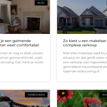
BLOG
 je een galmende
Zo kiest u een makelaar
er weer comfortabel
complexe verkoop
 kan er nog zo strak uitzien,
Niet elke makelaar past bij 
 hol en galmend klinkt, voelt
situatie, en dat geldt zeker
l onrustig. Dat merk je vooral
een verkoop wat ingewikkel
gemiddeld, bijvoorbeeld do
lopende verbouwing of
VERBOUWEN
WON