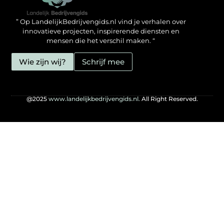
Backlinks kopen in Nederland: zo doe jij het verstandig
Geld verdienen met je website: hoe jij het mogelijk maakt
” Op LandelijkBedrijvengids.nl vind je verhalen over
innovatieve projecten, inspirerende diensten en
mensen die het verschil maken. “
Wie zijn wij?
Schrijf mee
@2025
www.landelijkbedrijvengids.nl.
All Right Reserved.