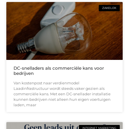
ZAKELIJK
DC-snelladers als commerciële kans voor
bedrijven
Van kostenpost naar verdienmodel
Laadinfrastructuur wordt steeds vaker gezien als
commerciële kans. Met een DC-snellader installatie
kunnen bedrijven niet alleen hun eigen voertuigen
laden, maar
INTERNET MARKETING