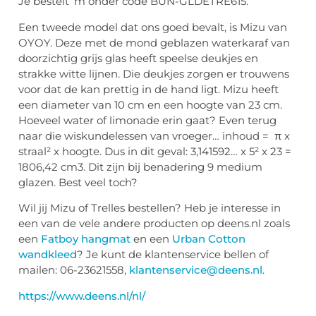
Je bestelt ‘m onder code BUN-GLDETRE615.
Een tweede model dat ons goed bevalt, is Mizu van
OYOY. Deze met de mond geblazen waterkaraf van
doorzichtig grijs glas heeft speelse deukjes en
strakke witte lijnen. Die deukjes zorgen er trouwens
voor dat de kan prettig in de hand ligt. Mizu heeft
een diameter van 10 cm en een hoogte van 23 cm.
Hoeveel water of limonade erin gaat? Even terug
naar die wiskundelessen van vroeger… inhoud = π x
straal² x hoogte. Dus in dit geval: 3,141592… x 5² x 23 =
1806,42 cm3. Dit zijn bij benadering 9 medium
glazen. Best veel toch?
Wil jij Mizu of Trelles bestellen? Heb je interesse in
een van de vele andere producten op deens.nl zoals
een
Fatboy hangmat
en een
Urban Cotton
wandkleed
? Je kunt de klantenservice bellen of
mailen: 06-23621558,
klantenservice@deens.nl
.
https://www.deens.nl/nl/