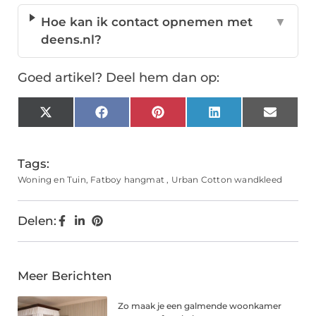
Hoe kan ik contact opnemen met
▼
deens.nl?
Goed artikel? Deel hem dan op:
X
Facebook
Pinterest
LinkedIn
Email
(Twitter)
Tags:
Woning en Tuin
,
Fatboy hangmat
,
Urban Cotton wandkleed
Delen:
Meer Berichten
Zo maak je een galmende woonkamer