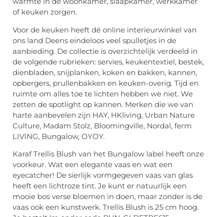
warmte in de woonkamer, slaapkamer, werkkamer
of keuken zorgen.
Voor de keuken heeft dé online interieurwinkel van
ons land Deens eindeloos veel spulletjes in de
aanbieding. De collectie is overzichtelijk verdeeld in
de volgende rubrieken: servies, keukentextiel, bestek,
dienbladen, snijplanken, koken en bakken, kannen,
opbergers, prullenbakken en keuken-overig. Tijd en
ruimte om alles toe te lichten hebben we niet. We
zetten de spotlight op kannen. Merken die we van
harte aanbevelen zijn HAY, HKliving, Urban Nature
Culture, Madam Stolz, Bloomingville, Nordal, ferm
LIVING, Bungalow, OYOY.
Karaf Trellis Blush van het Bungalow label heeft onze
voorkeur. Wat een elegante vaas en wat een
eyecatcher! De sierlijk vormgegeven vaas van glas
heeft een lichtroze tint. Je kunt er natuurlijk een
mooie bos verse bloemen in doen, maar zonder is de
vaas ook een kunstwerk. Trellis Blush is 25 cm hoog.