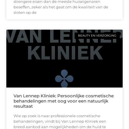
strengere eisen dan de meeste huiseigenaren
beseffen, zeker als het gaat om de kwaliteit van de
sloten op de
BEAUTY EN VERZORGING
Van Lennep Kliniek: Persoonlijke cosmetische
behandelingen met oog voor een natuurlijk
resultaat
Wie op zoek is naar professionele cosmetische
behandelingen, vindt bij Van Lennep Kliniek een
breed aanbod aan mogelijkheden om de huid te