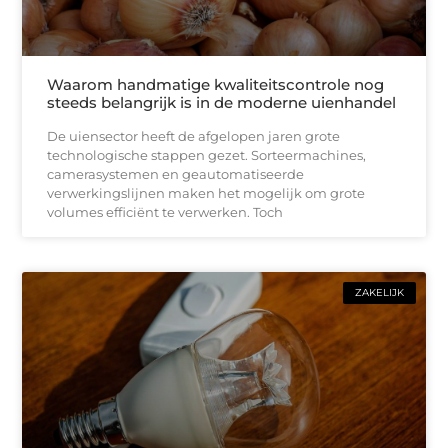
Waarom handmatige kwaliteitscontrole nog
steeds belangrijk is in de moderne uienhandel
De uiensector heeft de afgelopen jaren grote
technologische stappen gezet. Sorteermachines,
camerasystemen en geautomatiseerde
verwerkingslijnen maken het mogelijk om grote
volumes efficiënt te verwerken. Toch
ZAKELIJK