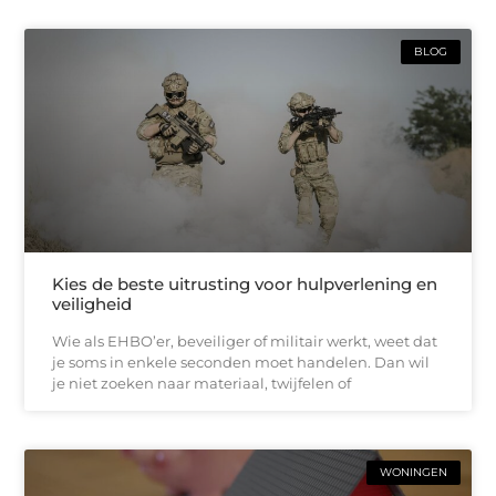
BLOG
Kies de beste uitrusting voor hulpverlening en
veiligheid
Wie als EHBO’er, beveiliger of militair werkt, weet dat
je soms in enkele seconden moet handelen. Dan wil
je niet zoeken naar materiaal, twijfelen of
WONINGEN