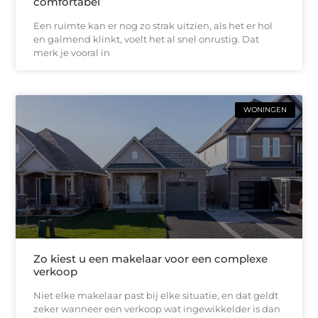
comfortabel
Een ruimte kan er nog zo strak uitzien, als het er hol
en galmend klinkt, voelt het al snel onrustig. Dat
merk je vooral in
WONINGEN
Zo kiest u een makelaar voor een complexe
verkoop
Niet elke makelaar past bij elke situatie, en dat geldt
zeker wanneer een verkoop wat ingewikkelder is dan