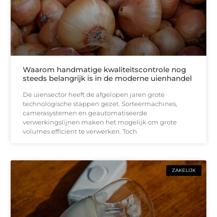
Waarom handmatige kwaliteitscontrole nog
steeds belangrijk is in de moderne uienhandel
De uiensector heeft de afgelopen jaren grote
technologische stappen gezet. Sorteermachines,
camerasystemen en geautomatiseerde
verwerkingslijnen maken het mogelijk om grote
volumes efficiënt te verwerken. Toch
ZAKELIJK