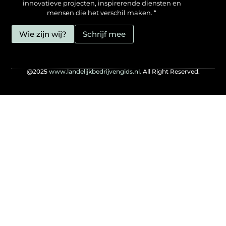
innovatieve projecten, inspirerende diensten en
mensen die het verschil maken. “
Wie zijn wij?
Schrijf mee
@2025
www.landelijkbedrijvengids.nl.
All Right Reserved.