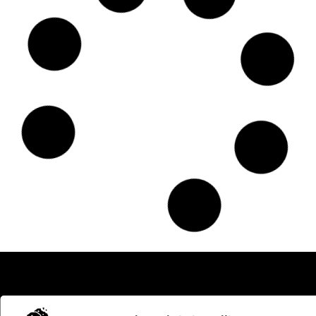
Mini lening zonder BKR: snel geld lenen met inzicht
Gesloten aanhangers huren bij JobCar: veilig, praktisch en
betaalbaar
Van frustratie naar resultaat: de juiste schimmelnagel laser voor
jouw praktijk
Financiële partners in de randstad en brabant
De warmte en stijl van een elektrische sfeerhaard
Ontdek de Wereld van Zaalvoetbal in Heerhugowaard
Ontdek de Voordelen van Vloerbedekking in Zeist voor Jouw
Huis
Ontdek Verzorgingshuis in Oosterhout voor uw geliefden
Hoe kies je de juiste benzineslang voor bouwprojecten?
Gezellige woontrends voor het najaar
Zwanger en verhuizen: zo houd je het licht en haalbaar
Efficiënt online boekhouden met de juiste ondersteuning
Vrijheid of houvast: zo kies je jouw pad in de beveiliging
Versterk uw lichaam tijdens de herfst met een chiropractor in