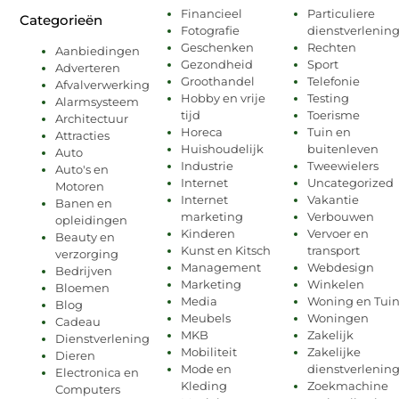
Financieel
Particuliere
Categorieën
Fotografie
dienstverlenin
Geschenken
Rechten
Aanbiedingen
Gezondheid
Sport
Adverteren
Groothandel
Telefonie
Afvalverwerking
Hobby en vrije
Testing
Alarmsysteem
tijd
Toerisme
Architectuur
Horeca
Tuin en
Attracties
Huishoudelijk
buitenleven
Auto
Industrie
Tweewielers
Auto's en
Internet
Uncategorized
Motoren
Internet
Vakantie
Banen en
marketing
Verbouwen
opleidingen
Kinderen
Vervoer en
Beauty en
Kunst en Kitsch
transport
verzorging
Management
Webdesign
Bedrijven
Marketing
Winkelen
Bloemen
Media
Woning en Tui
Blog
Meubels
Woningen
Cadeau
MKB
Zakelijk
Dienstverlening
Mobiliteit
Zakelijke
Dieren
Mode en
dienstverlenin
Electronica en
Kleding
Zoekmachine
Computers