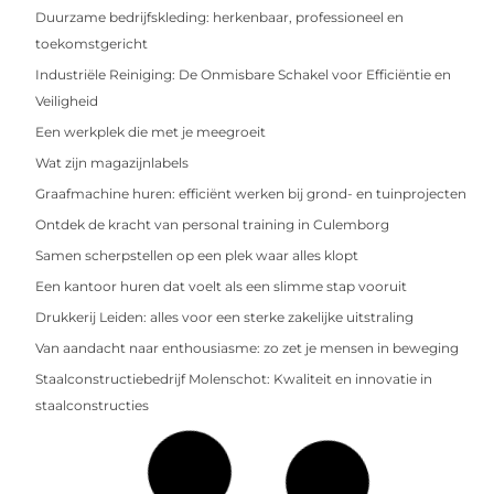
Duurzame bedrijfskleding: herkenbaar, professioneel en
toekomstgericht
Industriële Reiniging: De Onmisbare Schakel voor Efficiëntie en
Veiligheid
Een werkplek die met je meegroeit
Wat zijn magazijnlabels
Graafmachine huren: efficiënt werken bij grond- en tuinprojecten
Ontdek de kracht van personal training in Culemborg
Samen scherpstellen op een plek waar alles klopt
Een kantoor huren dat voelt als een slimme stap vooruit
Drukkerij Leiden: alles voor een sterke zakelijke uitstraling
Van aandacht naar enthousiasme: zo zet je mensen in beweging
Staalconstructiebedrijf Molenschot: Kwaliteit en innovatie in
staalconstructies
Welke maat halsband heeft mijn hond nodig? Een complete gids
Leren halsbanden vs. nylon halsbanden: voor- en nadelen