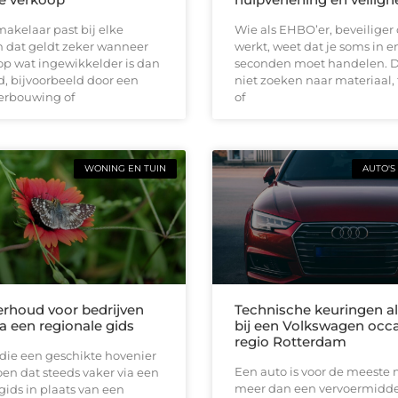
makelaar past bij elke
Wie als EHBO’er, beveiliger o
en dat geldt zeker wanneer
werkt, weet dat je soms in e
op wat ingewikkelder is dan
seconden moet handelen. Da
, bijvoorbeeld door een
niet zoeken naar materiaal, 
erbouwing of
of
WONING EN TUIN
AUTO'S
rhoud voor bedrijven
Technische keuringen al
a een regionale gids
bij een Volkswagen occa
regio Rotterdam
die een geschikte hovenier
Een auto is voor de meeste
en dat steeds vaker via een
meer dan een vervoermiddel
gids in plaats van een