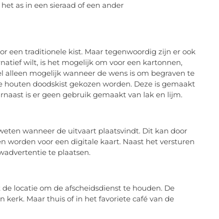
m
het as in een sieraad
of een ander
oor
een traditionele kist. Maar tegenwoordig zijn er ook
atief wilt, is het mogelijk om voor een kartonnen,
wel alleen mogelijk wanneer de wens is om begraven te
e
houten doodskist gekozen worden
. Deze is gemaakt
naast is er geen gebruik gemaakt van lak en lijm.
ten wanneer de uitvaart plaatsvindt. Dit kan door
zen worden
voor
een digitale kaart
.
Naast het versturen
wadvertentie te plaatsen.
t de locatie om
de
afscheidsdienst
te
houden.
De
en kerk
. Maar
thuis of in
het
favoriete
café
van de