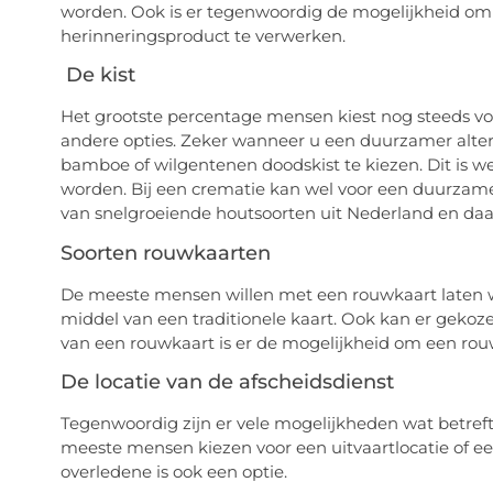
worden. Ook is er tegenwoordig de mogelijkheid o
herinneringsproduct
te verwerken.
De kist
Het grootste percentage mensen kiest nog steeds v
andere opties. Zeker wanneer u een duurzamer altern
bamboe of
wil
gentenen doodskist te kiezen.
Dit is 
worden. Bij een crematie kan wel voor
een
duurzam
van snelgroeiende houtsoorten uit Nederland en daar
Soorten rouwkaarten
De meeste mensen willen met een rouwkaart laten we
middel van een traditionele kaart. Ook kan er geko
van een rouwkaart
is er de mogelijkheid om een rou
De locatie van de
afscheidsdienst
Tegenwoordig zijn er vele mogelijkheden
wat betref
meeste
mensen kiezen voor
een uitvaartlocatie of e
overledene is ook een optie.