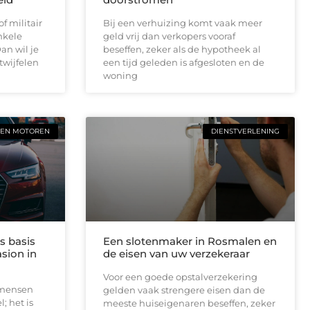
f militair
Bij een verhuizing komt vaak meer
nkele
geld vrij dan verkopers vooraf
n wil je
beseffen, zeker als de hypotheek al
twijfelen
een tijd geleden is afgesloten en de
woning
 EN MOTOREN
DIENSTVERLENING
s basis
Een slotenmaker in Rosmalen en
sion in
de eisen van uw verzekeraar
Voor een goede opstalverzekering
 mensen
gelden vaak strengere eisen dan de
; het is
meeste huiseigenaren beseffen, zeker