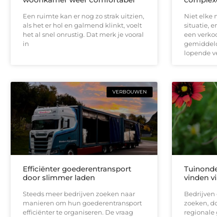
Een ruimte kan er nog zo strak uitzien,
Niet elke 
als het er hol en galmend klinkt, voelt
situatie, 
het al snel onrustig. Dat merk je vooral
een verko
in
gemiddeld
lopende v
VERBOUWEN
Efficiënter goederentransport
Tuinonde
door slimmer laden
vinden vi
Steeds meer bedrijven zoeken naar
Bedrijven 
manieren om hun goederentransport
zoeken, do
efficiënter te organiseren. De vraag
regionale 