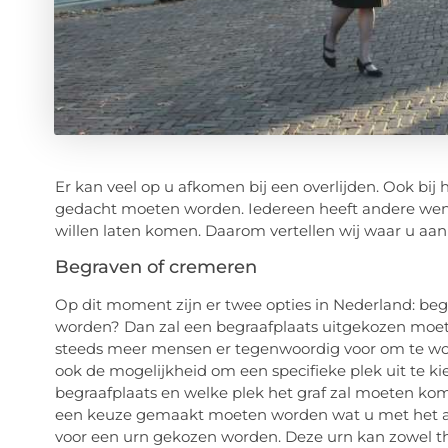
Er kan veel op
u
afkomen
bij een
overlijden
. Ook bij
gedacht moeten worden.
Iedereen heeft andere wens
willen laten komen.
Daarom vertellen wij waar u aan
Begraven of
cremeren
Op dit moment
zijn er
twee opties in Nederland: be
worden
?
Dan zal een begraafplaats uitgekozen moet
steeds meer mensen er tegenwoordig voor om te wo
ook de mogelijkheid om een specifieke plek uit te k
begraafplaats en welke plek het graf zal moeten k
een keuze gemaakt moeten worden wat u met het as
voor een urn gekozen worden.
Deze urn kan zowel t