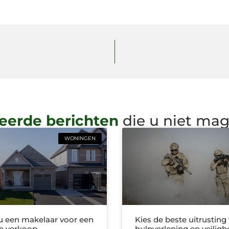
eerde berichten
die u niet ma
WONINGEN
 u een makelaar voor een
Kies de beste uitrusting
e verkoop
hulpverlening en veiligh