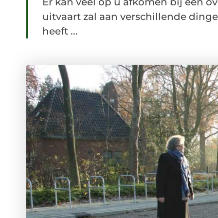
Er kan veel op u afkomen bij een ov
uitvaart zal aan verschillende di
heeft ...