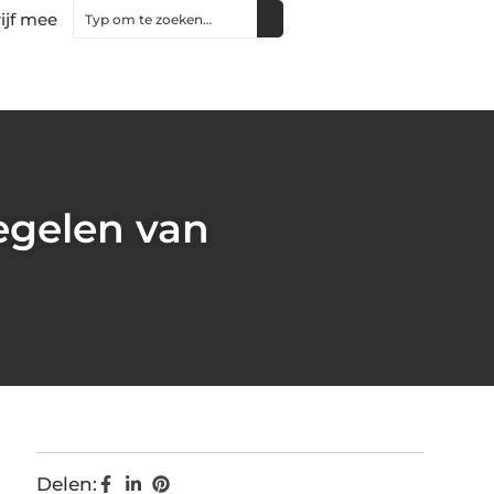
ijf mee
egelen van
Delen: