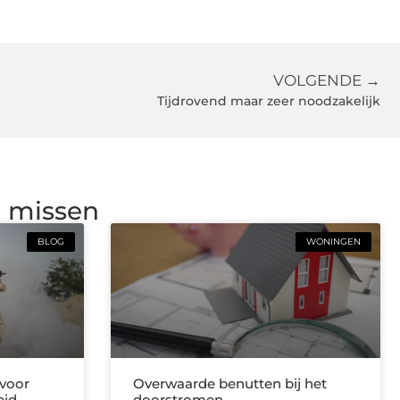
VOLGENDE →
Tijdrovend maar zeer noodzakelijk
g missen
BLOG
WONINGEN
 voor
Overwaarde benutten bij het
eid
doorstromen