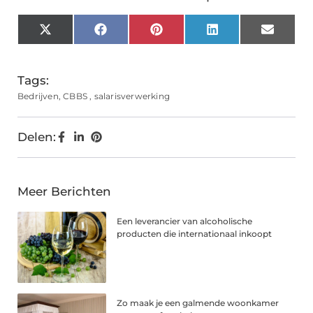
X
Facebook
Pinterest
LinkedIn
Email
(Twitter)
Tags:
Bedrijven
,
CBBS
,
salarisverwerking
Delen:
Meer Berichten
Een leverancier van alcoholische
producten die internationaal inkoopt
Zo maak je een galmende woonkamer