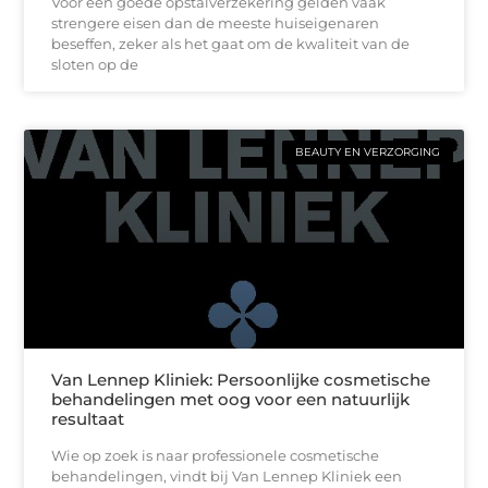
Voor een goede opstalverzekering gelden vaak
strengere eisen dan de meeste huiseigenaren
beseffen, zeker als het gaat om de kwaliteit van de
sloten op de
BEAUTY EN VERZORGING
Van Lennep Kliniek: Persoonlijke cosmetische
behandelingen met oog voor een natuurlijk
resultaat
Wie op zoek is naar professionele cosmetische
behandelingen, vindt bij Van Lennep Kliniek een