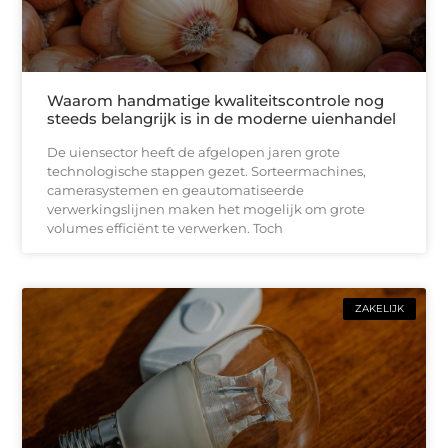
Waarom handmatige kwaliteitscontrole nog
steeds belangrijk is in de moderne uienhandel
De uiensector heeft de afgelopen jaren grote
technologische stappen gezet. Sorteermachines,
camerasystemen en geautomatiseerde
verwerkingslijnen maken het mogelijk om grote
volumes efficiënt te verwerken. Toch
ZAKELIJK