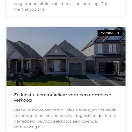
en galmend klinkt, voelt het al snel onrustig. Dat
merk je vooral in
WONINGEN
Zo kiest u een makelaar voor een complexe
verkoop
Niet elke makelaar past bij elke situatie, en dat geldt
zeker wanneer een verkoop wat ingewikkelder is dan
gemiddeld, bijvoorbeeld door een lopende
verbouwing of