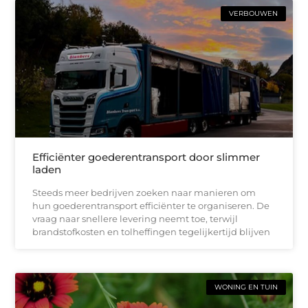
VERBOUWEN
Efficiënter goederentransport door slimmer
laden
Steeds meer bedrijven zoeken naar manieren om
hun goederentransport efficiënter te organiseren. De
vraag naar snellere levering neemt toe, terwijl
brandstofkosten en tolheffingen tegelijkertijd blijven
WONING EN TUIN