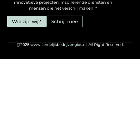
innovatieve projecten, inspirerende diensten en
mensen die het verschil maken. “
Wie zijn wij?
Schrijf mee
@2025
www.landelijkbedrijvengids.nl.
All Right Reserved.