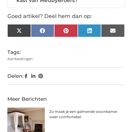
kast van MeubyBroers?
Goed artikel? Deel hem dan op:
X
Facebook
Pinterest
LinkedIn
Email
(Twitter)
Tags:
Aanbiedingen
Delen:
Meer Berichten
Zo maak je een galmende woonkamer
weer comfortabel