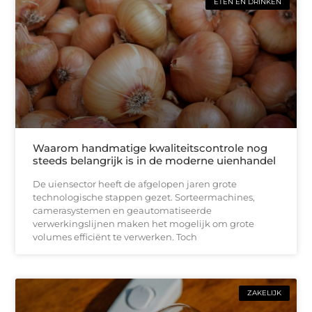
ETEN EN DRINKEN
Waarom handmatige kwaliteitscontrole nog
steeds belangrijk is in de moderne uienhandel
De uiensector heeft de afgelopen jaren grote
technologische stappen gezet. Sorteermachines,
camerasystemen en geautomatiseerde
verwerkingslijnen maken het mogelijk om grote
volumes efficiënt te verwerken. Toch
ZAKELIJK