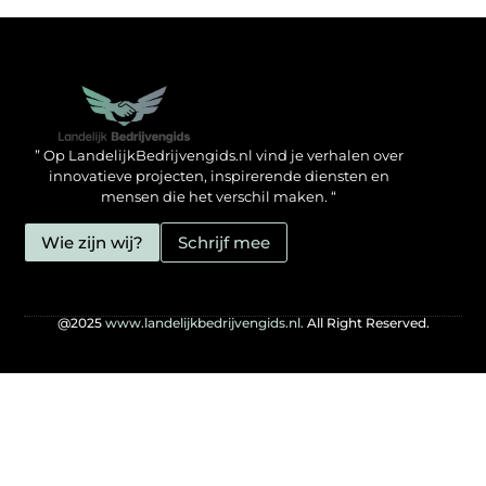
Backlinks kopen in Nederland: zo doe jij het verstandig
Geld verdienen met je website: hoe jij het mogelijk maakt
” Op LandelijkBedrijvengids.nl vind je verhalen over
innovatieve projecten, inspirerende diensten en
mensen die het verschil maken. “
Wie zijn wij?
Schrijf mee
@2025
www.landelijkbedrijvengids.nl.
All Right Reserved.