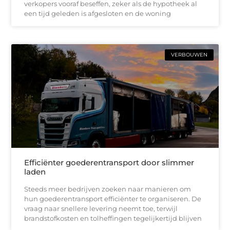
verkopers vooraf beseffen, zeker als de hypotheek al
een tijd geleden is afgesloten en de woning
VERBOUWEN
Efficiënter goederentransport door slimmer
laden
Steeds meer bedrijven zoeken naar manieren om
hun goederentransport efficiënter te organiseren. De
vraag naar snellere levering neemt toe, terwijl
brandstofkosten en tolheffingen tegelijkertijd blijven