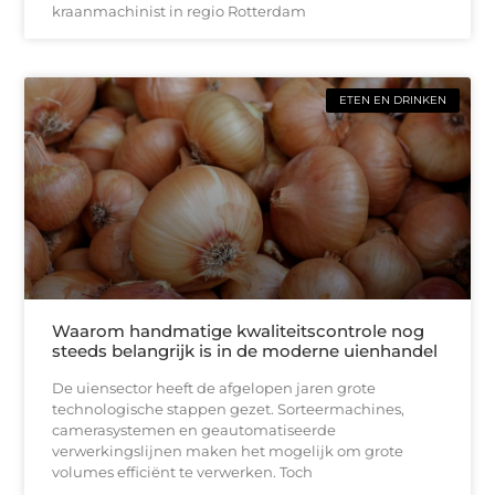
kraanmachinist in regio Rotterdam
ETEN EN DRINKEN
Waarom handmatige kwaliteitscontrole nog
steeds belangrijk is in de moderne uienhandel
De uiensector heeft de afgelopen jaren grote
technologische stappen gezet. Sorteermachines,
camerasystemen en geautomatiseerde
verwerkingslijnen maken het mogelijk om grote
volumes efficiënt te verwerken. Toch