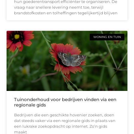
hun goederentransport efficiënter te organiseren. De
vraag naar snellere levering neemt toe, terwijl
brandstofkosten en tolheffingen tegelijkertijd blijven
WONING EN TUIN
Tuinonderhoud voor bedrijven vinden via een
regionale gids
Bedrijven die een geschikte hovenier zoeken, doen
dat steeds vaker via een regionale gids in plaats van
een lukrake zoekopdracht op internet. Zo’n gids
maakt