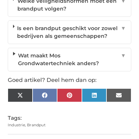
Welke veiligheidsnormen moet een
▼
brandput volgen?
Is een brandput geschikt voor zowel
▼
bedrijven als gemeenschappen?
Wat maakt Mos
▼
Grondwatertechniek anders?
Goed artikel? Deel hem dan op:
X
Facebook
Pinterest
LinkedIn
Email
(Twitter)
Tags:
Industrie
,
Brandput