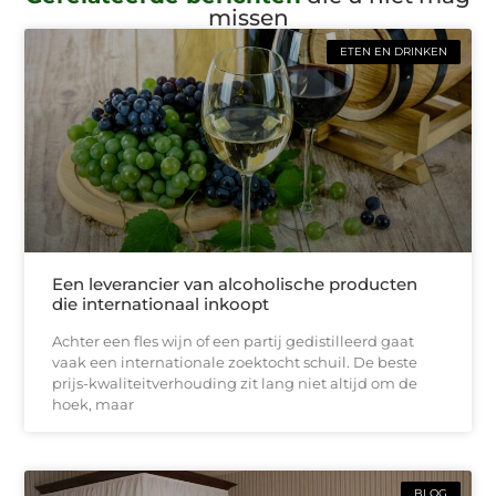
missen
ETEN EN DRINKEN
Een leverancier van alcoholische producten
die internationaal inkoopt
Achter een fles wijn of een partij gedistilleerd gaat
vaak een internationale zoektocht schuil. De beste
prijs-kwaliteitverhouding zit lang niet altijd om de
hoek, maar
BLOG