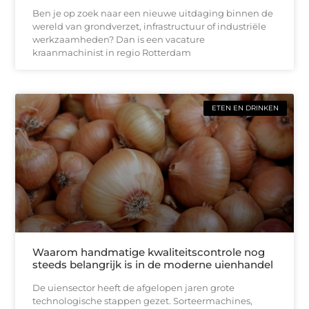
Ben je op zoek naar een nieuwe uitdaging binnen de
wereld van grondverzet, infrastructuur of industriële
werkzaamheden? Dan is een vacature
kraanmachinist in regio Rotterdam
ETEN EN DRINKEN
Waarom handmatige kwaliteitscontrole nog
steeds belangrijk is in de moderne uienhandel
De uiensector heeft de afgelopen jaren grote
technologische stappen gezet. Sorteermachines,