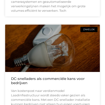
camerasystemen en geautomatiseerde
verwerkingslijnen maken het mogelijk om grote
volumes efficiënt te verwerken. Toch
ZAKELIJK
DC-snelladers als commerciële kans voor
bedrijven
Van kostenpost naar verdienmodel
Laadinfrastructuur wordt steeds vaker gezien als
commerciële kans. Met een DC-snellader installatie
kunnen bedrijven niet alleen hun eigen voertuigen