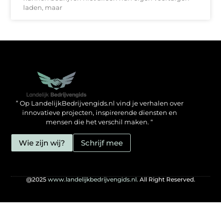
laden, maar
Backlinks kopen in Nederland: zo doe jij het verstandig
Geld verdienen met je website: hoe jij het mogelijk maakt
” Op LandelijkBedrijvengids.nl vind je verhalen over
innovatieve projecten, inspirerende diensten en
mensen die het verschil maken. “
Wie zijn wij?
Schrijf mee
@2025
www.landelijkbedrijvengids.nl.
All Right Reserved.