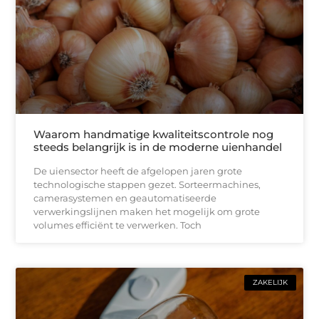
Waarom handmatige kwaliteitscontrole nog
steeds belangrijk is in de moderne uienhandel
De uiensector heeft de afgelopen jaren grote
technologische stappen gezet. Sorteermachines,
camerasystemen en geautomatiseerde
verwerkingslijnen maken het mogelijk om grote
volumes efficiënt te verwerken. Toch
ZAKELIJK