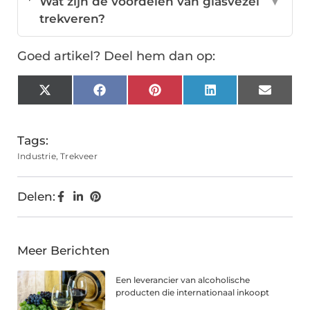
Wat zijn de voordelen van glasvezel
▼
trekveren?
Goed artikel? Deel hem dan op:
X
Facebook
Pinterest
LinkedIn
Email
(Twitter)
Tags:
Industrie
,
Trekveer
Delen:
Meer Berichten
Een leverancier van alcoholische
producten die internationaal inkoopt