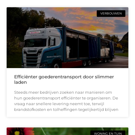
VERBOUWEN
Efficiënter goederentransport door slimmer
laden
Steeds meer bedrijven zoeken naar manieren om
hun goederentransport efficiënter te organiseren. De
vraag naar snellere levering neemt toe, terwijl
brandstofkosten en tolheffingen tegelijkertijd blijven
WONING EN TUIN