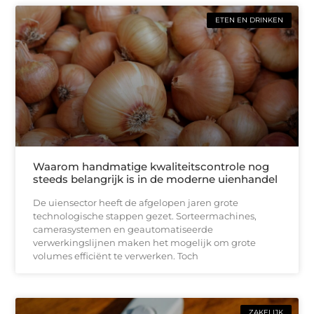
ETEN EN DRINKEN
Waarom handmatige kwaliteitscontrole nog
steeds belangrijk is in de moderne uienhandel
De uiensector heeft de afgelopen jaren grote
technologische stappen gezet. Sorteermachines,
camerasystemen en geautomatiseerde
verwerkingslijnen maken het mogelijk om grote
volumes efficiënt te verwerken. Toch
ZAKELIJK