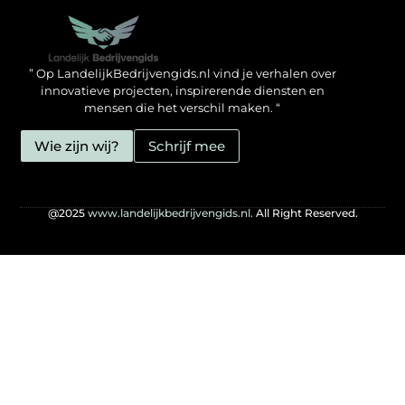
Backlinks kopen in Nederland: zo doe jij het verstandig
Geld verdienen met je website: hoe jij het mogelijk maakt
” Op LandelijkBedrijvengids.nl vind je verhalen over
innovatieve projecten, inspirerende diensten en
mensen die het verschil maken. “
Wie zijn wij?
Schrijf mee
@2025
www.landelijkbedrijvengids.nl.
All Right Reserved.