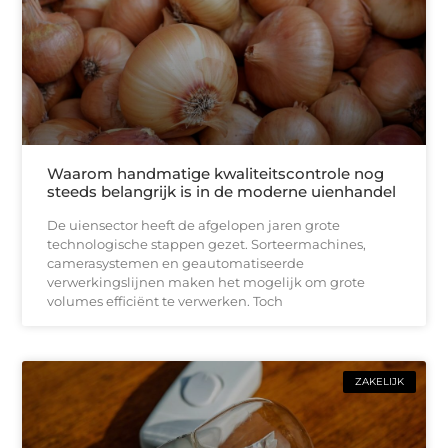
Waarom handmatige kwaliteitscontrole nog
steeds belangrijk is in de moderne uienhandel
De uiensector heeft de afgelopen jaren grote
technologische stappen gezet. Sorteermachines,
camerasystemen en geautomatiseerde
verwerkingslijnen maken het mogelijk om grote
volumes efficiënt te verwerken. Toch
ZAKELIJK