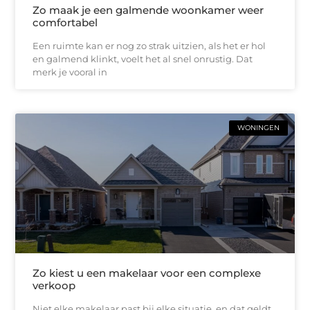
Zo maak je een galmende woonkamer weer
comfortabel
Een ruimte kan er nog zo strak uitzien, als het er hol
en galmend klinkt, voelt het al snel onrustig. Dat
merk je vooral in
WONINGEN
Zo kiest u een makelaar voor een complexe
verkoop
Niet elke makelaar past bij elke situatie, en dat geldt