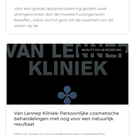
Voor een goede opstalverzekering gelden vaak
strengere eisen dan de meeste huiseigenaren
beseffen, zeker als het gaat om de kwaliteit van de
sloten op de
BEAUTY EN VERZORGING
Van Lennep Kliniek: Persoonlijke cosmetische
behandelingen met oog voor een natuurlijk
resultaat
Wie op zoek is naar professionele cosmetische