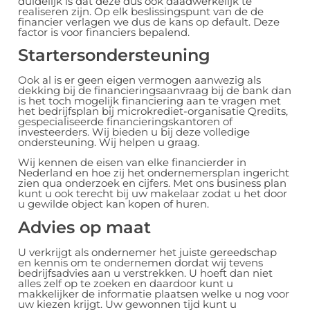
duidelijk is dat deze dus ook daadwerkelijk te
realiseren zijn. Op elk beslissingspunt van de de
financier verlagen we dus de kans op default. Deze
factor is voor financiers bepalend.
Startersondersteuning
Ook al is er geen eigen vermogen aanwezig als
dekking bij de financieringsaanvraag bij de bank dan
is het toch mogelijk financiering aan te vragen met
het bedrijfsplan bij microkrediet-organisatie Qredits,
gespecialiseerde financieringskantoren of
investeerders. Wij bieden u bij deze volledige
ondersteuning. Wij helpen u graag.
Wij kennen de eisen van elke financierder in
Nederland en hoe zij het ondernemersplan ingericht
zien qua onderzoek en cijfers. Met ons business plan
kunt u ook terecht bij uw makelaar zodat u het door
u gewilde object kan kopen of huren.
Advies op maat
U verkrijgt als ondernemer het juiste gereedschap
en kennis om te ondernemen dordat wij tevens
bedrijfsadvies aan u verstrekken. U hoeft dan niet
alles zelf op te zoeken en daardoor kunt u
makkelijker de informatie plaatsen welke u nog voor
uw kiezen krijgt. Uw gewonnen tijd kunt u