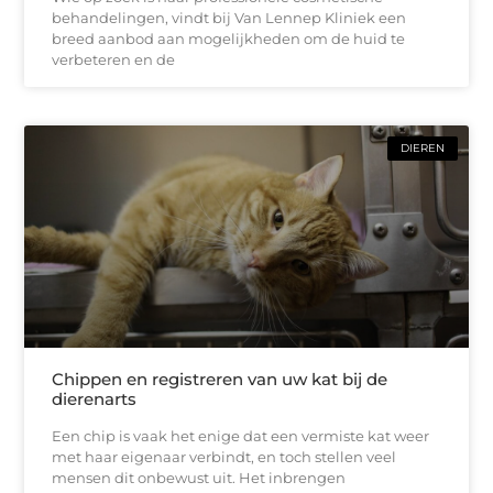
behandelingen, vindt bij Van Lennep Kliniek een
breed aanbod aan mogelijkheden om de huid te
verbeteren en de
DIEREN
Chippen en registreren van uw kat bij de
dierenarts
Een chip is vaak het enige dat een vermiste kat weer
met haar eigenaar verbindt, en toch stellen veel
mensen dit onbewust uit. Het inbrengen