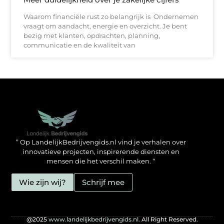
Waarom financiële rust zo belangrijk is Ondernemen
vraagt om aandacht, energie en overzicht. Je bent
bezig met klanten, opdrachten, planning,
communicatie en de kwaliteit van
Backlinks kopen in Nederland: zo doe jij het verstandig
Geld verdienen met je website: hoe jij het mogelijk maakt
” Op LandelijkBedrijvengids.nl vind je verhalen over
innovatieve projecten, inspirerende diensten en
mensen die het verschil maken. “
Wie zijn wij?
Schrijf mee
@2025
www.landelijkbedrijvengids.nl.
All Right Reserved.