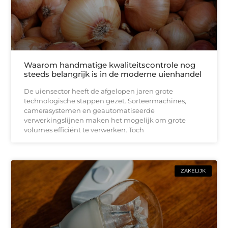
Waarom handmatige kwaliteitscontrole nog
steeds belangrijk is in de moderne uienhandel
De uiensector heeft de afgelopen jaren grote
technologische stappen gezet. Sorteermachines,
camerasystemen en geautomatiseerde
verwerkingslijnen maken het mogelijk om grote
volumes efficiënt te verwerken. Toch
ZAKELIJK