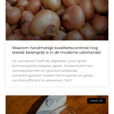
Waarom handmatige kwaliteitscontrole nog
steeds belangrijk is in de moderne uienhandel
De uiensector heeft de afgelopen jaren grote
technologische stappen gezet. Sorteermachines,
camerasystemen en geautomatiseerde
verwerkingslijnen maken het mogelijk om grote
volumes efficiënt te verwerken. Toch
ZAKELIJK