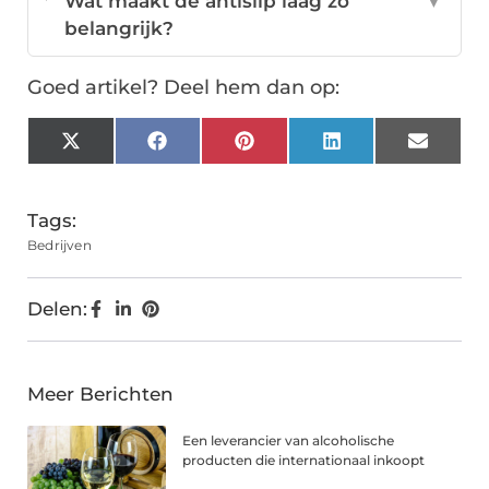
Wat maakt de antislip laag zo
▼
belangrijk?
Goed artikel? Deel hem dan op:
X
Facebook
Pinterest
LinkedIn
Email
(Twitter)
Tags:
Bedrijven
Delen:
Meer Berichten
Een leverancier van alcoholische
producten die internationaal inkoopt