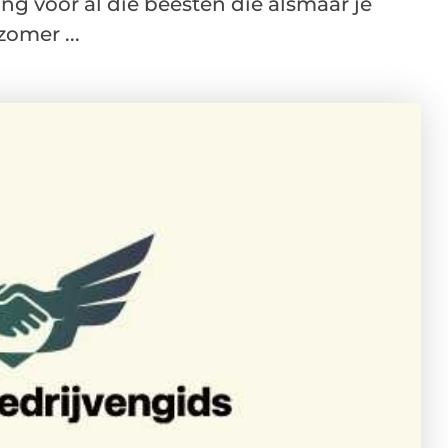
ing voor al die beesten die alsmaar je
omer ...