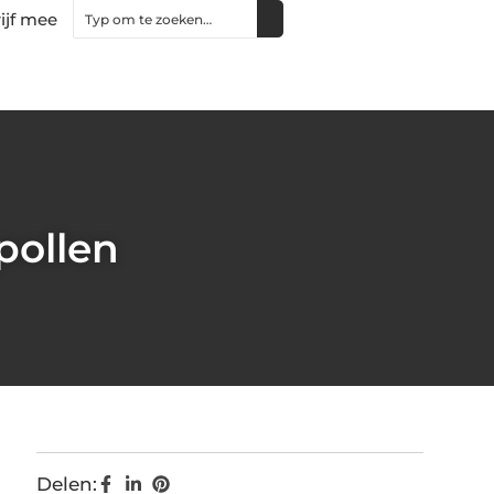
ijf mee
pollen
Delen: