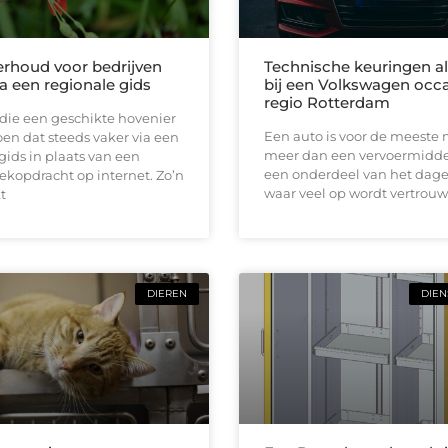
rhoud voor bedrijven
Technische keuringen al
a een regionale gids
bij een Volkswagen occa
regio Rotterdam
die een geschikte hovenier
Een auto is voor de meeste
en dat steeds vaker via een
meer dan een vervoermiddel
gids in plaats van een
een onderdeel van het dagel
ekopdracht op internet. Zo’n
waar veel op wordt vertrouw
t
DIEREN
DIEN