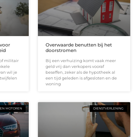
 voor
Overwaarde benutten bij het
eid
doorstromen
f militair
Bij een verhuizing komt vaak meer
nkele
geld vrij dan verkopers vooraf
n wil je
beseffen, zeker als de hypotheek al
twijfelen
een tijd geleden is afgesloten en de
woning
 EN MOTOREN
DIENSTVERLENING