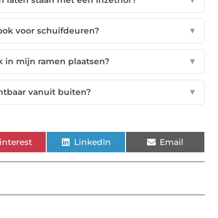
n laten staan met een inzethor?
▼
ook voor schuifdeuren?
▼
k in mijn ramen plaatsen?
▼
chtbaar vanuit buiten?
▼
interest
LinkedIn
Email