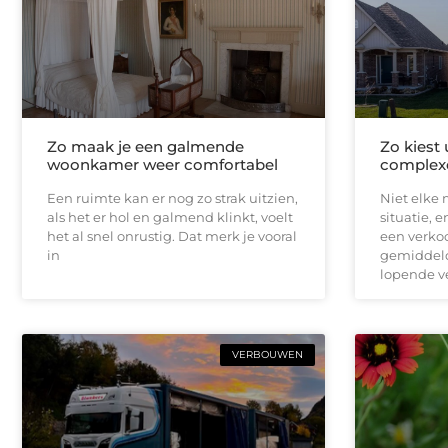
Zo maak je een galmende
Zo kiest
woonkamer weer comfortabel
complex
Een ruimte kan er nog zo strak uitzien,
Niet elke 
als het er hol en galmend klinkt, voelt
situatie, 
het al snel onrustig. Dat merk je vooral
een verko
in
gemiddeld
lopende v
VERBOUWEN