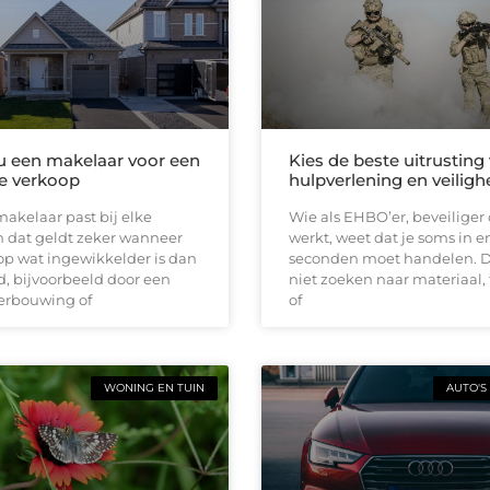
 u een makelaar voor een
Kies de beste uitrusting
e verkoop
hulpverlening en veiligh
makelaar past bij elke
Wie als EHBO’er, beveiliger o
en dat geldt zeker wanneer
werkt, weet dat je soms in e
op wat ingewikkelder is dan
seconden moet handelen. Da
, bijvoorbeeld door een
niet zoeken naar materiaal, 
erbouwing of
of
WONING EN TUIN
AUTO'S