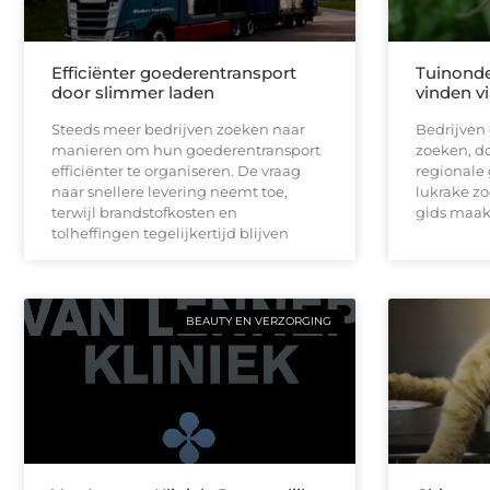
Efficiënter goederentransport
Tuinonde
door slimmer laden
vinden vi
Steeds meer bedrijven zoeken naar
Bedrijven 
manieren om hun goederentransport
zoeken, do
efficiënter te organiseren. De vraag
regionale 
naar snellere levering neemt toe,
lukrake zo
terwijl brandstofkosten en
gids maak
tolheffingen tegelijkertijd blijven
BEAUTY EN VERZORGING