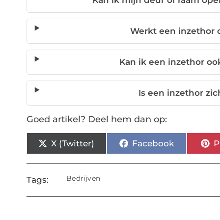
Kan ik mijn deur of raam ope
Werkt een inzethor 
Kan ik een inzethor oo
Is een inzethor zi
Goed artikel? Deel hem dan op:
X (Twitter)
Facebook
P
Bedrijven
Tags: