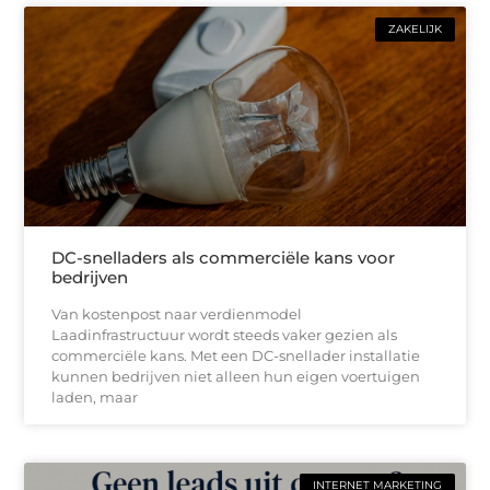
ZAKELIJK
DC-snelladers als commerciële kans voor
bedrijven
Van kostenpost naar verdienmodel
Laadinfrastructuur wordt steeds vaker gezien als
commerciële kans. Met een DC-snellader installatie
kunnen bedrijven niet alleen hun eigen voertuigen
laden, maar
INTERNET MARKETING