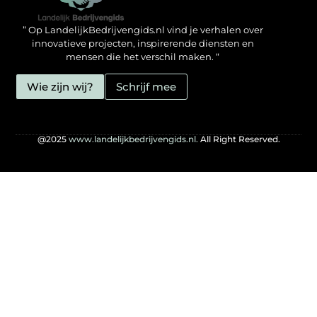
Backlinks kopen in Nederland: zo doe jij het verstandig
Geld verdienen met je website: hoe jij het mogelijk maakt
” Op LandelijkBedrijvengids.nl vind je verhalen over
innovatieve projecten, inspirerende diensten en
mensen die het verschil maken. “
Wie zijn wij?
Schrijf mee
@2025
www.landelijkbedrijvengids.nl.
All Right Reserved.