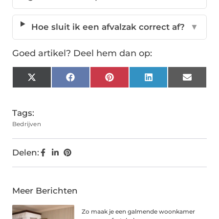
Hoe sluit ik een afvalzak correct af?
▼
Goed artikel? Deel hem dan op:
X
Facebook
Pinterest
LinkedIn
Email
(Twitter)
Tags:
Bedrijven
Delen:
Meer Berichten
Zo maak je een galmende woonkamer