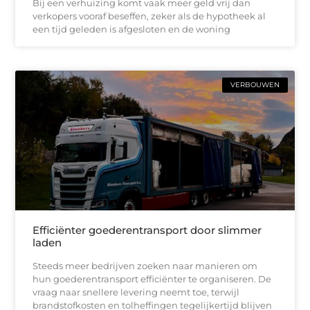
Bij een verhuizing komt vaak meer geld vrij dan
verkopers vooraf beseffen, zeker als de hypotheek al
een tijd geleden is afgesloten en de woning
VERBOUWEN
Efficiënter goederentransport door slimmer
laden
Steeds meer bedrijven zoeken naar manieren om
hun goederentransport efficiënter te organiseren. De
vraag naar snellere levering neemt toe, terwijl
brandstofkosten en tolheffingen tegelijkertijd blijven