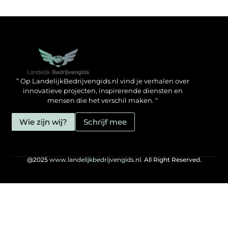
Backlinks kopen in Nederland: zo doe jij het verstandig
Geld verdienen met je website: hoe jij het mogelijk maakt
” Op LandelijkBedrijvengids.nl vind je verhalen over
innovatieve projecten, inspirerende diensten en
mensen die het verschil maken. “
Wie zijn wij?
Schrijf mee
@2025
www.landelijkbedrijvengids.nl.
All Right Reserved.