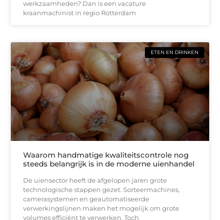
werkzaamheden? Dan is een vacature
kraanmachinist in regio Rotterdam
ETEN EN DRINKEN
Waarom handmatige kwaliteitscontrole nog
steeds belangrijk is in de moderne uienhandel
De uiensector heeft de afgelopen jaren grote
technologische stappen gezet. Sorteermachines,
camerasystemen en geautomatiseerde
verwerkingslijnen maken het mogelijk om grote
volumes efficiënt te verwerken. Toch