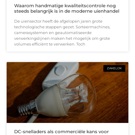
Waarom handmatige kwaliteitscontrole nog
steeds belangrijk is in de moderne uienhandel
De uiensector heeft de afgelopen jaren grote
technologische stappen gezet. Sorteermachines,
camerasystemen en geautomatiseerde
verwerkingslijnen maken het mogelijk om grote
volumes efficiënt te verwerken. Toch
ZAKELIJK
DC-snelladers als commerciële kans voor