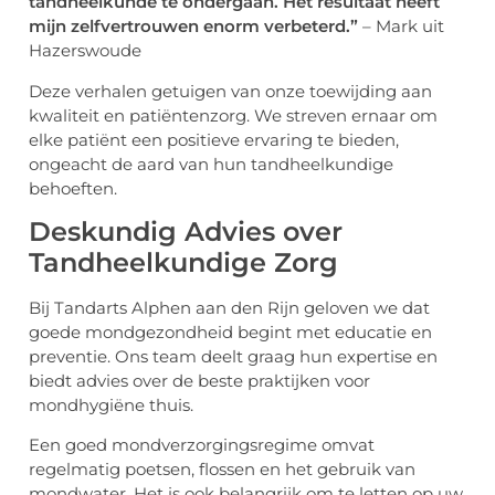
tandheelkunde te ondergaan. Het resultaat heeft
mijn zelfvertrouwen enorm verbeterd.”
– Mark uit
Hazerswoude
Deze verhalen getuigen van onze toewijding aan
kwaliteit en patiëntenzorg. We streven ernaar om
elke patiënt een positieve ervaring te bieden,
ongeacht de aard van hun tandheelkundige
behoeften.
Deskundig Advies over
Tandheelkundige Zorg
Bij Tandarts Alphen aan den Rijn geloven we dat
goede mondgezondheid begint met educatie en
preventie. Ons team deelt graag hun expertise en
biedt advies over de beste praktijken voor
mondhygiëne thuis.
Een goed mondverzorgingsregime omvat
regelmatig poetsen, flossen en het gebruik van
mondwater. Het is ook belangrijk om te letten op uw