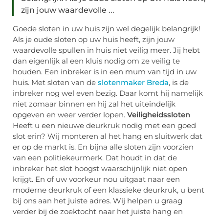
zijn jouw waardevolle ...
Goede sloten in uw huis zijn wel degelijk belangrijk!
Als je oude sloten op uw huis heeft, zijn jouw
waardevolle spullen in huis niet veilig meer. Jij hebt
dan eigenlijk al een kluis nodig om ze veilig te
houden. Een inbreker is in een mum van tijd in uw
huis. Met sloten van de
slotenmaker Breda
, is de
inbreker nog wel even bezig. Daar komt hij namelijk
niet zomaar binnen en hij zal het uiteindelijk
opgeven en weer verder lopen.
Veiligheidssloten
Heeft u een nieuwe deurkruk nodig met een goed
slot erin? Wij monteren al het hang en sluitwerk dat
er op de markt is. En bijna alle sloten zijn voorzien
van een politiekeurmerk. Dat houdt in dat de
inbreker het slot hoogst waarschijnlijk niet open
krijgt. En of uw voorkeur nou uitgaat naar een
moderne deurkruk of een klassieke deurkruk, u bent
bij ons aan het juiste adres. Wij helpen u graag
verder bij de zoektocht naar het juiste hang en