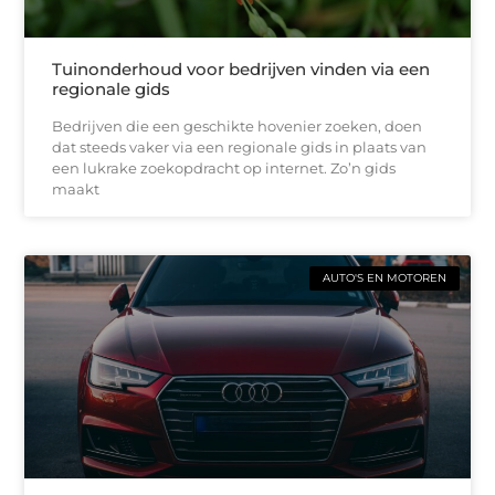
Tuinonderhoud voor bedrijven vinden via een
regionale gids
Bedrijven die een geschikte hovenier zoeken, doen
dat steeds vaker via een regionale gids in plaats van
een lukrake zoekopdracht op internet. Zo’n gids
maakt
AUTO'S EN MOTOREN