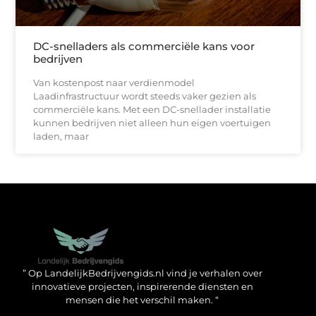
DC-snelladers als commerciële kans voor
bedrijven
Van kostenpost naar verdienmodel
Laadinfrastructuur wordt steeds vaker gezien als
commerciële kans. Met een DC-snellader installatie
kunnen bedrijven niet alleen hun eigen voertuigen
laden, maar
Backlinks kopen in Nederland: zo doe jij het verstandig
Geld verdienen met je website: hoe jij het mogelijk maakt
” Op LandelijkBedrijvengids.nl vind je verhalen over
innovatieve projecten, inspirerende diensten en
mensen die het verschil maken. “