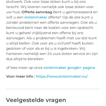
sluitwerk. Ook voor losse sloten kunt u bij ons
terecht. Wij leveren namelijk ook losse sloten voor
uw huis.
Offerte aanvraag
Bent u geïnteresseerd en
wilt u een
slotenmaker
offerte? Op de site kunt u
zonder problemen een offerte aanvragen. Ook als u
benieuwd bent naar de kosten voor een opdracht
kunt u geheel vrijblijvend een offerte bij ons
aanvragen. Als u problemen heeft met uw slot kunt
u altijd bellen. Ook voor als u zichzelf heeft buiten
gesloten of voor als er bij u is ingebroken. Wij
hanteren namelijk een 24 uurs sloten service en zijn
dus altijd te bereiken.
of lees meer op onze
slotenmaker google+ pagina
Voor meer info :
https://www.slotenmaker.nu/
Veelgestelde vragen