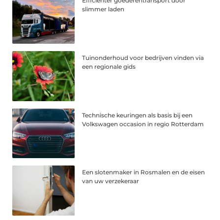
Efficiënter goederentransport door
slimmer laden
Tuinonderhoud voor bedrijven vinden via
een regionale gids
Technische keuringen als basis bij een
Volkswagen occasion in regio Rotterdam
Een slotenmaker in Rosmalen en de eisen
van uw verzekeraar