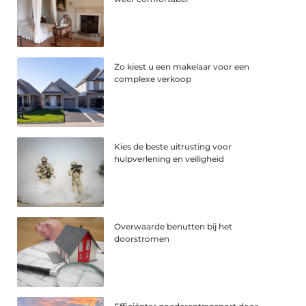
Zo kiest u een makelaar voor een
complexe verkoop
Kies de beste uitrusting voor
hulpverlening en veiligheid
Overwaarde benutten bij het
doorstromen