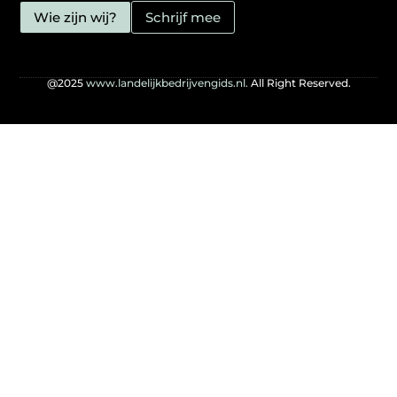
Wie zijn wij?
Schrijf mee
@2025
www.landelijkbedrijvengids.nl.
All Right Reserved.