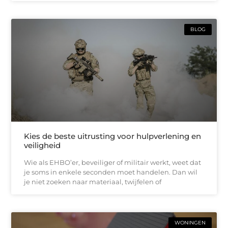
BLOG
Kies de beste uitrusting voor hulpverlening en
veiligheid
Wie als EHBO’er, beveiliger of militair werkt, weet dat
je soms in enkele seconden moet handelen. Dan wil
je niet zoeken naar materiaal, twijfelen of
WONINGEN