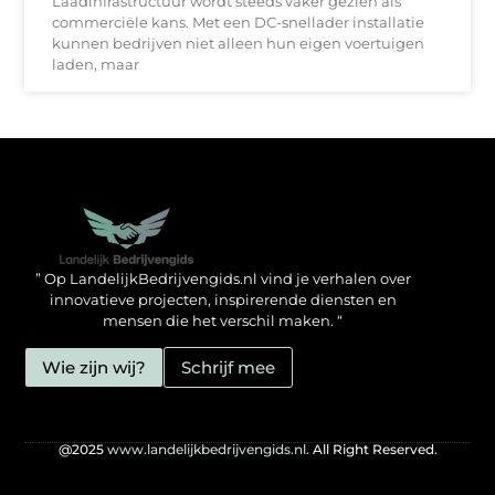
Laadinfrastructuur wordt steeds vaker gezien als
commerciële kans. Met een DC-snellader installatie
kunnen bedrijven niet alleen hun eigen voertuigen
laden, maar
Backlinks kopen in Nederland: zo doe jij het verstandig
Geld verdienen met je website: hoe jij het mogelijk maakt
” Op LandelijkBedrijvengids.nl vind je verhalen over
innovatieve projecten, inspirerende diensten en
mensen die het verschil maken. “
Wie zijn wij?
Schrijf mee
@2025
www.landelijkbedrijvengids.nl.
All Right Reserved.