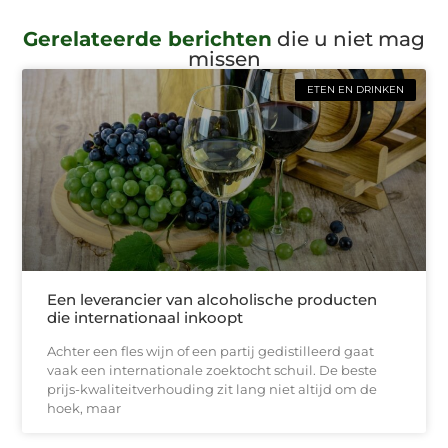
Gerelateerde berichten
die u niet mag
missen
ETEN EN DRINKEN
Een leverancier van alcoholische producten
die internationaal inkoopt
Achter een fles wijn of een partij gedistilleerd gaat
vaak een internationale zoektocht schuil. De beste
prijs-kwaliteitverhouding zit lang niet altijd om de
hoek, maar