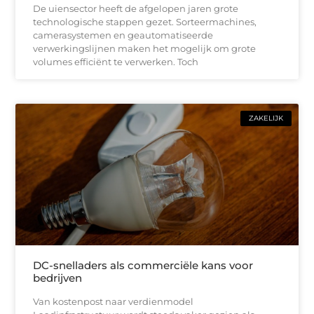
De uiensector heeft de afgelopen jaren grote
technologische stappen gezet. Sorteermachines,
camerasystemen en geautomatiseerde
verwerkingslijnen maken het mogelijk om grote
volumes efficiënt te verwerken. Toch
ZAKELIJK
DC-snelladers als commerciële kans voor
bedrijven
Van kostenpost naar verdienmodel