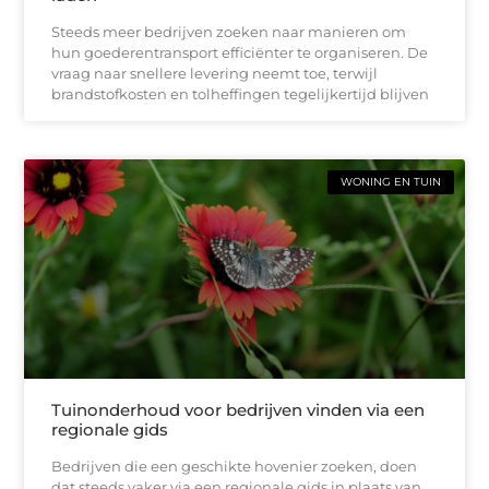
Steeds meer bedrijven zoeken naar manieren om
hun goederentransport efficiënter te organiseren. De
vraag naar snellere levering neemt toe, terwijl
brandstofkosten en tolheffingen tegelijkertijd blijven
WONING EN TUIN
Tuinonderhoud voor bedrijven vinden via een
regionale gids
Bedrijven die een geschikte hovenier zoeken, doen
dat steeds vaker via een regionale gids in plaats van