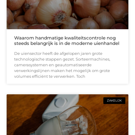
Waarom handmatige kwaliteitscontrole nog
steeds belangrijk is in de moderne uienhandel
De uiensector heeft de afgelopen jaren grote
technologische stappen gezet. Sorteermachines,
camerasystemen en geautomatiseerde
verwerkingslijnen maken het mogelijk om grote
volumes efficiënt te verwerken. Toch
ZAKELIJK