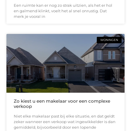
Een ruimte kan er nog zo strak uitzien, als het er hol
en galmend klinkt, voelt het al snel onrustig. Dat
merk je vooral in
WONINGEN
Zo kiest u een makelaar voor een complexe
verkoop
Niet elke makelaar past bij elke situatie, en dat geldt
zeker wanneer een verkoop wat ingewikkelder is dan
gemiddeld, bijvoorbeeld door een lopende