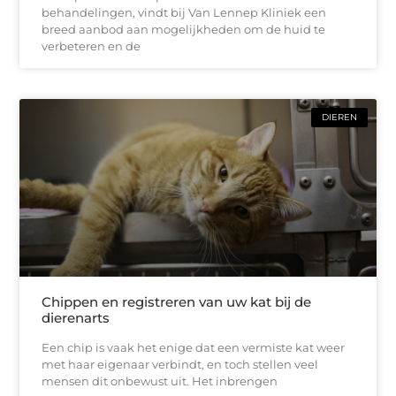
behandelingen, vindt bij Van Lennep Kliniek een
breed aanbod aan mogelijkheden om de huid te
verbeteren en de
DIEREN
Chippen en registreren van uw kat bij de
dierenarts
Een chip is vaak het enige dat een vermiste kat weer
met haar eigenaar verbindt, en toch stellen veel
mensen dit onbewust uit. Het inbrengen