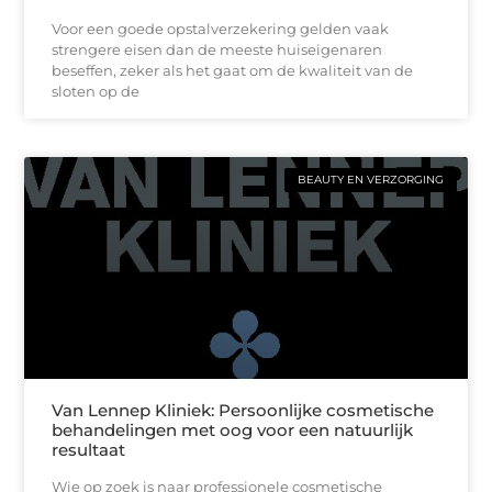
Voor een goede opstalverzekering gelden vaak
strengere eisen dan de meeste huiseigenaren
beseffen, zeker als het gaat om de kwaliteit van de
sloten op de
BEAUTY EN VERZORGING
Van Lennep Kliniek: Persoonlijke cosmetische
behandelingen met oog voor een natuurlijk
resultaat
Wie op zoek is naar professionele cosmetische