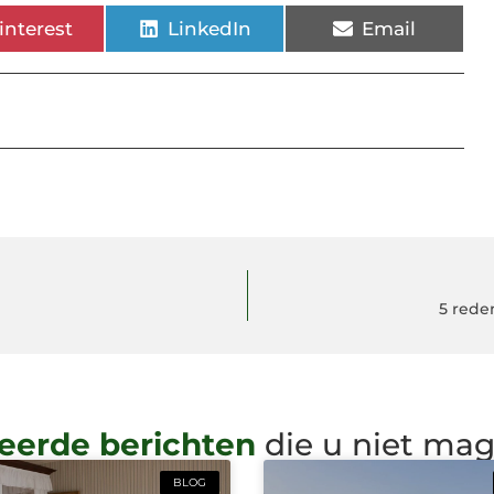
interest
LinkedIn
Email
5 rede
eerde berichten
die u niet ma
BLOG