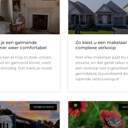
 je een galmende
Zo kiest u een makelaar
er weer comfortabel
complexe verkoop
 kan er nog zo strak uitzien,
Niet elke makelaar past bij 
 hol en galmend klinkt, voelt
situatie, en dat geldt zeker
l onrustig. Dat merk je vooral
een verkoop wat ingewikkel
gemiddeld, bijvoorbeeld do
lopende verbouwing of
VERBOUWEN
WON