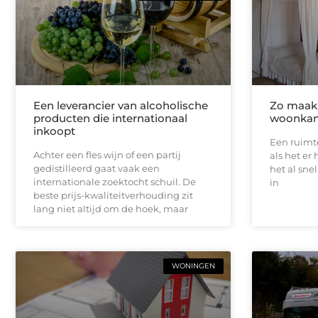
Een leverancier van alcoholische
Zo maak
producten die internationaal
woonkam
inkoopt
Een ruimte
Achter een fles wijn of een partij
als het er
gedistilleerd gaat vaak een
het al sne
internationale zoektocht schuil. De
in
beste prijs-kwaliteitverhouding zit
lang niet altijd om de hoek, maar
WONINGEN