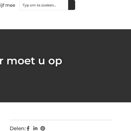
ijf mee
r moet u op
Delen: