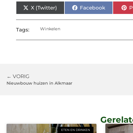
X (Twitter)
Facebook
P
Winkelen
Tags:
← VORIG
Nieuwbouw huizen in Alkmaar
Gerelat
ETEN EN DRINKEN