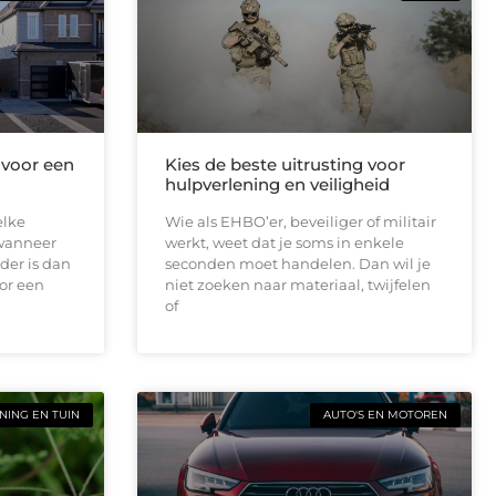
 voor een
Kies de beste uitrusting voor
hulpverlening en veiligheid
elke
Wie als EHBO’er, beveiliger of militair
 wanneer
werkt, weet dat je soms in enkele
der is dan
seconden moet handelen. Dan wil je
or een
niet zoeken naar materiaal, twijfelen
of
ING EN TUIN
AUTO'S EN MOTOREN