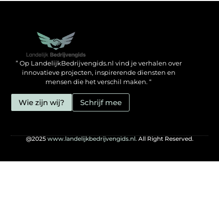
Backlinks kopen in Nederland: zo doe jij het verstandig
Geld verdienen met je website: hoe jij het mogelijk maakt
” Op LandelijkBedrijvengids.nl vind je verhalen over
innovatieve projecten, inspirerende diensten en
mensen die het verschil maken. “
Wie zijn wij?
Schrijf mee
@2025
www.landelijkbedrijvengids.nl.
All Right Reserved.