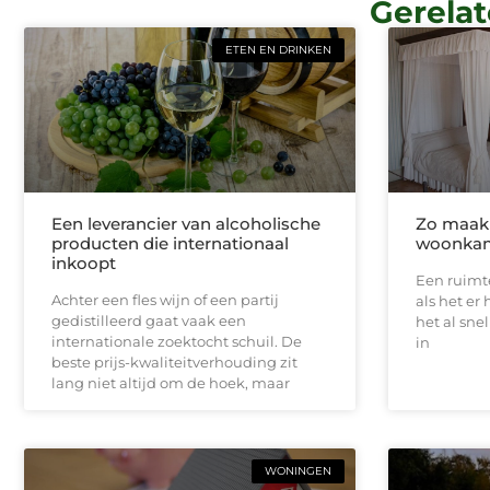
Gerelat
ETEN EN DRINKEN
Een leverancier van alcoholische
Zo maak
producten die internationaal
woonkam
inkoopt
Een ruimte
Achter een fles wijn of een partij
als het er
gedistilleerd gaat vaak een
het al sne
internationale zoektocht schuil. De
in
beste prijs-kwaliteitverhouding zit
lang niet altijd om de hoek, maar
WONINGEN