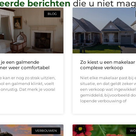
eerde berichten
die u niet ma
BLOG
 je een galmende
Zo kiest u een makelaar
er weer comfortabel
complexe verkoop
 kan er nog zo strak uitzien,
Niet elke makelaar past bij 
 hol en galmend klinkt, voelt
situatie, en dat geldt zeker
l onrustig. Dat merk je vooral
een verkoop wat ingewikkel
gemiddeld, bijvoorbeeld do
lopende verbouwing of
VERBOUWEN
WON