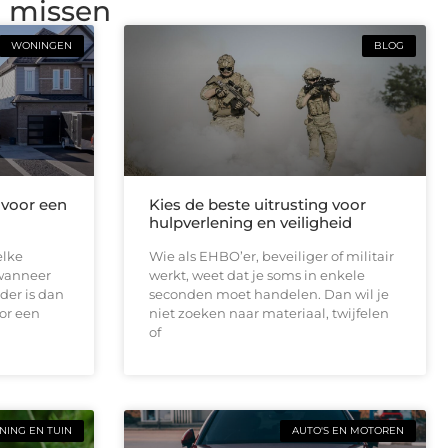
g missen
WONINGEN
BLOG
 voor een
Kies de beste uitrusting voor
hulpverlening en veiligheid
elke
Wie als EHBO’er, beveiliger of militair
 wanneer
werkt, weet dat je soms in enkele
der is dan
seconden moet handelen. Dan wil je
or een
niet zoeken naar materiaal, twijfelen
of
ING EN TUIN
AUTO'S EN MOTOREN