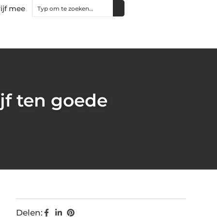
ijf mee
jf ten goede
Delen: