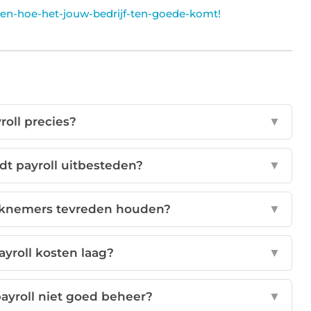
is-en-hoe-het-jouw-bedrijf-ten-goede-komt!
roll precies?
▼
dt payroll uitbesteden?
▼
erknemers tevreden houden?
▼
ayroll kosten laag?
▼
payroll niet goed beheer?
▼