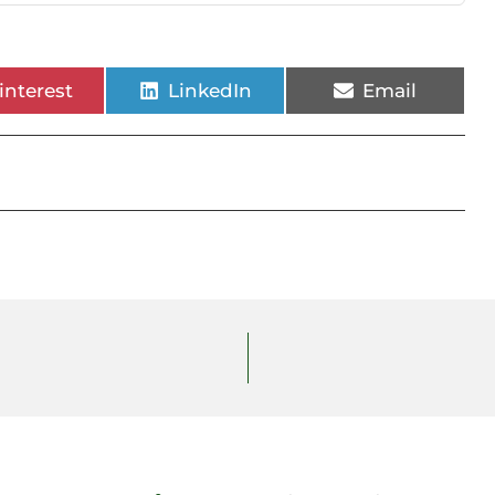
interest
LinkedIn
Email