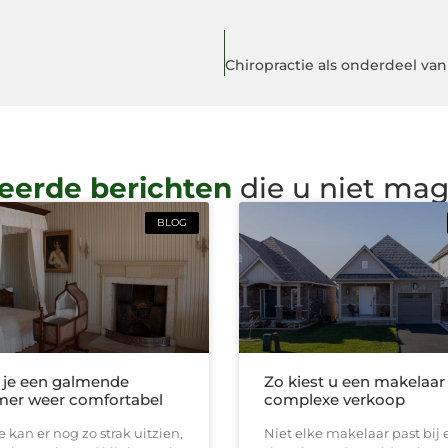
eerde berichten
die u niet ma
BLOG
 je een galmende
Zo kiest u een makelaar
er weer comfortabel
complexe verkoop
 kan er nog zo strak uitzien,
Niet elke makelaar past bij 