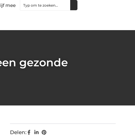
ijf mee
 een gezonde
Delen: