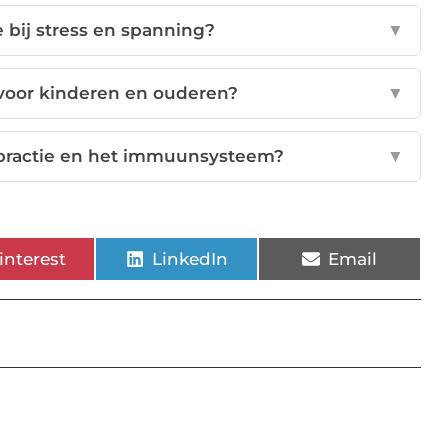
e bij stress en spanning?
▼
t voor kinderen en ouderen?
▼
ropractie en het immuunsysteem?
▼
interest
LinkedIn
Email