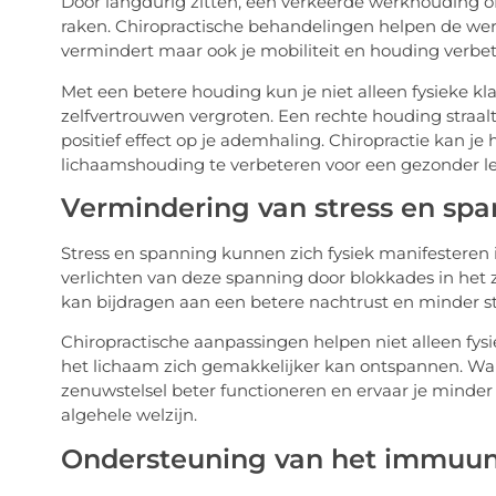
Door langdurig zitten, een verkeerde werkhouding o
raken. Chiropractische behandelingen helpen de werve
vermindert maar ook je mobiliteit en houding verbet
Met een betere houding kun je niet alleen fysieke kl
zelfvertrouwen vergroten. Een rechte houding straal
positief effect op je ademhaling. Chiropractie kan j
lichaamshouding te verbeteren voor een gezonder l
Vermindering van stress en sp
Stress en spanning kunnen zich fysiek manifesteren in
verlichten van deze spanning door blokkades in het 
kan bijdragen aan een betere nachtrust en minder str
Chiropractische aanpassingen helpen niet alleen fysi
het lichaam zich gemakkelijker kan ontspannen. Wann
zenuwstelsel beter functioneren en ervaar je minder sp
algehele welzijn.
Ondersteuning van het immuu