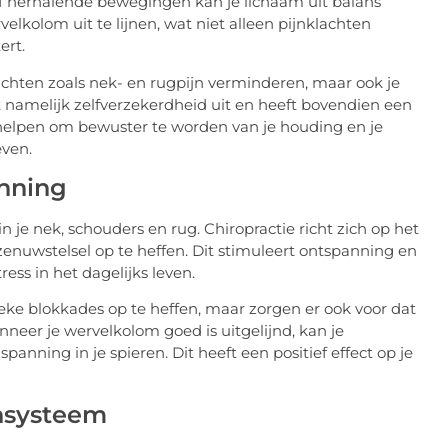
f herhalende bewegingen kan je lichaam uit balans
lkolom uit te lijnen, wat niet alleen pijnklachten
ert.
achten zoals nek- en rugpijn verminderen, maar ook je
t namelijk zelfverzekerdheid uit en heeft bovendien een
e helpen om bewuster te worden van je houding en je
even.
anning
 je nek, schouders en rug. Chiropractie richt zich op het
zenuwstelsel op te heffen. Dit stimuleert ontspanning en
ess in het dagelijks leven.
eke blokkades op te heffen, maar zorgen er ook voor dat
eer je wervelkolom goed is uitgelijnd, kan je
anning in je spieren. Dit heeft een positief effect op je
nsysteem