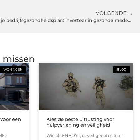
VOLGENDE →
Chiropractie als onderdeel van je bedrijfsgezondheidsplan: investeer in gezonde medewerkers!
g missen
WONINGEN
BLOG
 voor een
Kies de beste uitrusting voor
hulpverlening en veiligheid
elke
Wie als EHBO’er, beveiliger of militair