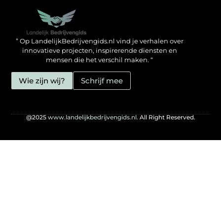
Backlinks kopen in Nederland: zo doe jij het verstandig
Geld verdienen met je website: hoe jij het mogelijk maakt
” Op LandelijkBedrijvengids.nl vind je verhalen over
innovatieve projecten, inspirerende diensten en
mensen die het verschil maken. “
Wie zijn wij?
Schrijf mee
@2025
www.landelijkbedrijvengids.nl.
All Right Reserved.