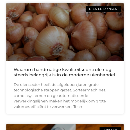
ETEN EN DRINKEN
Waarom handmatige kwaliteitscontrole nog
steeds belangrijk is in de moderne uienhandel
De uiensector heeft de afgelopen jaren grote
technologische stappen gezet. Sorteermachines,
camerasystemen en geautomatiseerde
verwerkingslijnen maken het mogelijk om grote
volumes efficiënt te verwerken. Toch
ZAKELIJK