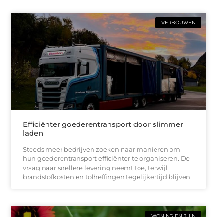
VERBOUWEN
Efficiënter goederentransport door slimmer
laden
Steeds meer bedrijven zoeken naar manieren om
hun goederentransport efficiënter te organiseren. De
vraag naar snellere levering neemt toe, terwijl
brandstofkosten en tolheffingen tegelijkertijd blijven
WONING EN TUIN