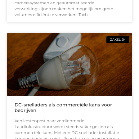
camerasystemen en geautomatiseerde
verwerkingslijnen maken het mogelijk om grote
volumes efficiënt te verwerken. Toch
ZAKELIJK
DC-snelladers als commerciële kans voor
bedrijven
Van kostenpost naar verdienmodel
Laadinfrastructuur wordt steeds vaker gezien als
commerciële kans. Met een DC-snellader installatie
kunnen bedrijven niet alleen hun eigen voertuigen