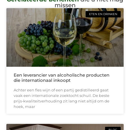
missen
ETEN EN DRINKEN
Een leverancier van alcoholische producten
die internationaal inkoopt
Achter een fles wijn of een partij gedistilleerd gaat
vaak een internationale zoektocht schuil. De beste
prijs-kwaliteitverhouding zit lang niet altijd om de
hoek, maar
BLOG