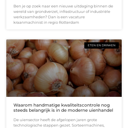
Ben je op zoek naar een nieuwe uitdaging binnen de
wereld van grondverzet, infrastructuur of industriële
werkzaamheden? Dan is een vacature
kraanmachinist in regio Rotterdam
ETEN EN DRINKEN
Waarom handmatige kwaliteitscontrole nog
steeds belangrijk is in de moderne uienhandel
De uiensector heeft de afgelopen jaren grote
technologische stappen gezet. Sorteermachines,