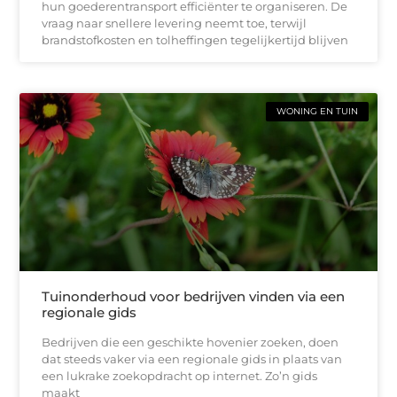
hun goederentransport efficiënter te organiseren. De
vraag naar snellere levering neemt toe, terwijl
brandstofkosten en tolheffingen tegelijkertijd blijven
WONING EN TUIN
Tuinonderhoud voor bedrijven vinden via een
regionale gids
Bedrijven die een geschikte hovenier zoeken, doen
dat steeds vaker via een regionale gids in plaats van
een lukrake zoekopdracht op internet. Zo’n gids
maakt