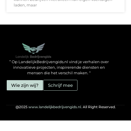
laden, maar
Backlinks kopen in Nederland: zo doe jij het verstandig
Geld verdienen met je website: hoe jij het mogelijk maakt
” Op LandelijkBedrijvengids.nl vind je verhalen over
innovatieve projecten, inspirerende diensten en
mensen die het verschil maken. “
Wie zijn wij?
Schrijf mee
@2025
www.landelijkbedrijvengids.nl.
All Right Reserved.